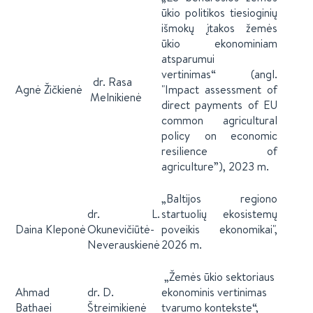
ūkio politikos tiesioginių
išmokų įtakos žemės
ūkio ekonominiam
atsparumui
vertinimas“ (angl.
dr. Rasa
Agnė Žičkienė
"Impact assessment of
Melnikienė
direct payments of EU
common agricultural
policy on economic
resilience of
agriculture”), 2023 m.
„Baltijos regiono
dr. L.
startuolių ekosistemų
Daina Kleponė
Okunevičiūtė-
poveikis ekonomikai",
Neverauskienė
2026 m.
„Žemės ūkio sektoriaus
Ahmad
dr. D.
ekonominis vertinimas
Bathaei
Štreimikienė
tvarumo kontekste“,