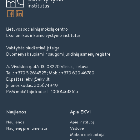
Lietuvos socialinių mokslų centro
Ekonomikos ir kaimo vystymo institutas
Valstybės biudžetinė įstaiga
Duomenys kaupiami ir saugomi juridinių asmenų registre
A. Vivulskio g. 4A-13, 03220 Vilnius, Lietuva
Tel.:
+370 5 2614525
; Mob.:
+370 620 46780
El.paštas:
ekvi@ekvi.lt
Įmonės kodas: 305674949
PVM mokėtojo kodas LT100014613615
Naujienos
Apie EKVI
Naujienos
Apie institutą
Naujienų prenumerata
Vadovė
Mokslo darbuotojai