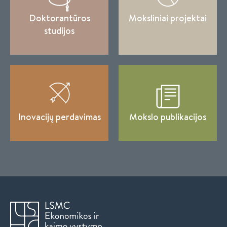
Doktorantūros
Moksliniai projektai
studijos
Inovacijų perdavimas
Mokslo publikacijos