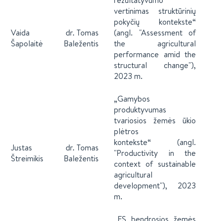
rezultatyvumo
vertinimas struktūrinių
pokyčių kontekste“
Vaida
dr. Tomas
(angl. "Assessment of
Šapolaitė
Baležentis
the agricultural
performance amid the
structural change"),
2023 m.
„Gamybos
produktyvumas
tvariosios žemės ūkio
plėtros
kontekste“ (angl.
Justas
dr. Tomas
"Productivity in the
Štreimikis
Baležentis
context of sustainable
agricultural
development"), 2023
m.
„ES bendrosios žemės