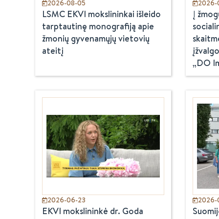
2026-08-05
2026-0
LSMC EKVI mokslininkai išleido
Į žmog
tarptautinę monografiją apie
social
žmonių gyvenamųjų vietovių
skaitm
ateitį
įžvalgo
„DO Im
2026-06-23
2026-
EKVI mokslininkė dr. Goda
Suomij