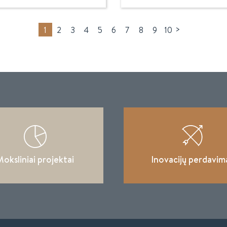
>
1
2
3
4
5
6
7
8
9
10
oksliniai projektai
Inovacijų perdavim