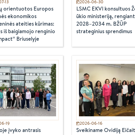
7-13
2026-06-30
ų orientuotos Europos
LSMC EKVI konsultuos 
inės ekonomikos
ūkio ministeriją, rengiant
eninės ateities kūrimas:
2028–2034 m. BŽŪP
s iš baigiamojo renginio
strateginius sprendimus
pact“ Briuselyje
06-19
2026-06-16
oje įvyko antrasis
Sveikiname Ovidiją Eičai