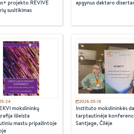
s+ projekto REVIVE
apgynus daktaro disertac
ių susitikimas
05-24
2026-05-18
KVI mokslininkų
Instituto mokslininkės d
fija išleista
tarptautinėje konferenci
utiniu mastu pripažintoje
Santjage, Čilėje
oje