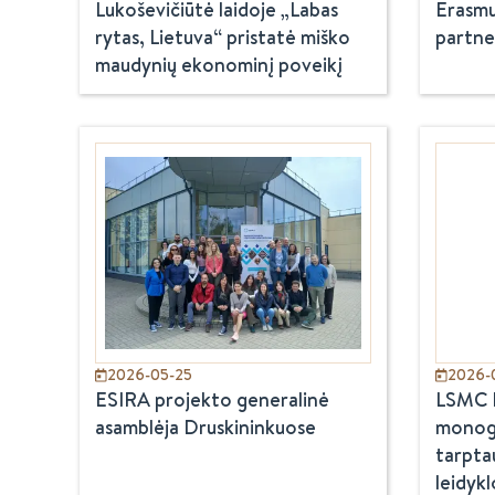
Lukoševičiūtė laidoje „Labas
Erasmu
rytas, Lietuva“ pristatė miško
partner
maudynių ekonominį poveikį
2026-05-25
2026-
ESIRA projekto generalinė
LSMC E
asamblėja Druskininkuose
monogra
tarpta
leidykl