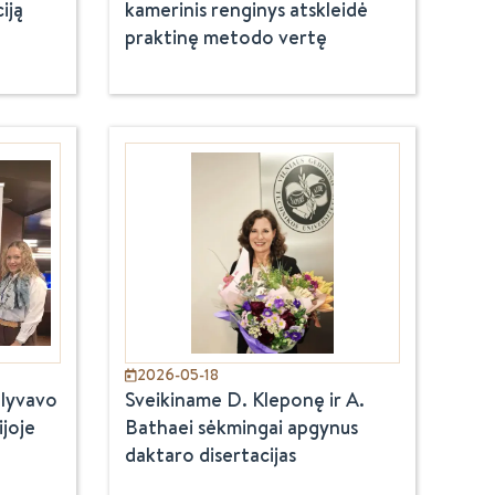
iją
kamerinis renginys atskleidė
praktinę metodo vertę
2026-05-18
alyvavo
Sveikiname D. Kleponę ir A.
joje
Bathaei sėkmingai apgynus
daktaro disertacijas