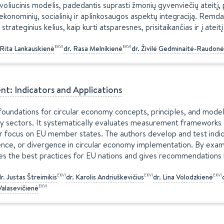
voliucinis modelis, padedantis suprasti žmonių gyvenviečių ateitį,
ekonominių, socialinių ir aplinkosaugos aspektų integraciją. Remdam
 strateginius kelius, kaip kurti atsparesnes, prisitaikančias ir į ate
EKVI
EKVI
Rita
Lankauskienė
dr.
Rasa
Melnikienė
dr.
Živilė
Gedminaitė-Raudonė
t: Indicators and Applications
foundations for circular economy concepts, principles, and models
rgy sectors. It systematically evaluates measurement frameworks 
ar focus on EU member states. The authors develop and test indi
nce, or divergence in circular economy implementation. By exami
ies the best practices for EU nations and gives recommendations
EKVI
EKVI
EKVI
r.
Justas
Štreimikis
dr.
Karolis
Andriuškevičius
dr.
Lina
Volodzkienė
EKVI
Valasevičienė