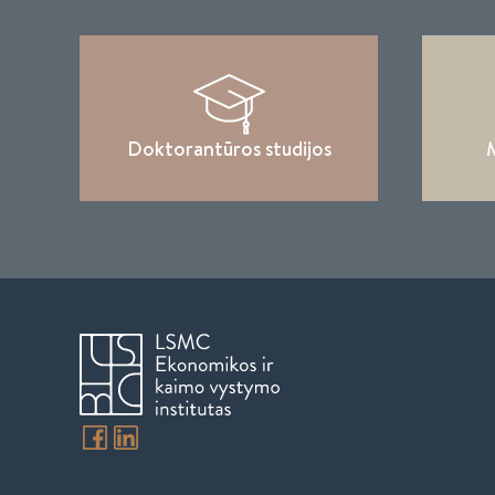
Doktorantūros studijos
M