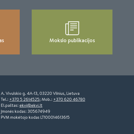
as
Mokslo publikacijos
A. Vivulskio g. 4A-13, 03220 Vilnius, Lietuva
Tel.:
+370 5 2614525
; Mob.:
+370 620 46780
El.paštas:
ekvi@ekvi.lt
Įmonės kodas: 305674949
PVM mokėtojo kodas LT100014613615