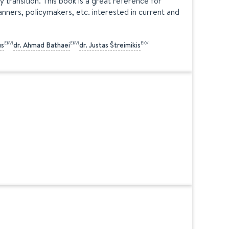
ransition. This book is a great reference for
nners, policymakers, etc. interested in current and
EKVI
EKVI
EKVI
us
dr.
Ahmad
Bathaei
dr.
Justas
Štreimikis