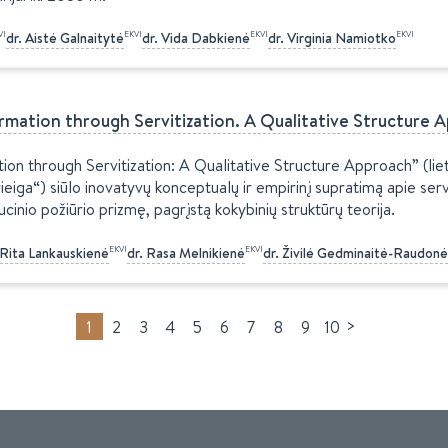
VI
EKVI
EKVI
EKVI
dr.
Aistė
Galnaitytė
dr.
Vida
Dabkienė
dr.
Virginia
Namiotko
rmation through Servitization. A Qualitative Structure 
on through Servitization: A Qualitative Structure Approach” (liet. 
eiga“) siūlo inovatyvų konceptualų ir empirinį supratimą apie serv
cinio požiūrio prizmę, pagrįstą kokybinių struktūrų teorija.
EKVI
EKVI
Rita
Lankauskienė
dr.
Rasa
Melnikienė
dr.
Živilė
Gedminaitė-Raudonė
>
1
2
3
4
5
6
7
8
9
10