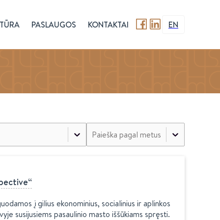
TŪRA
PASLAUGOS
KONTAKTAI
EN
Paieška pagal metus
pective“
damos į gilius ekonominius, socialinius ir aplinkos
vyje susijusiems pasaulinio masto iššūkiams spręsti.