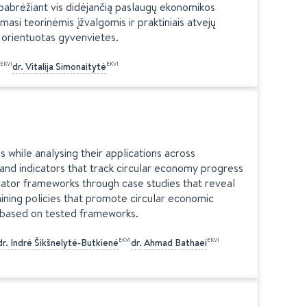
 pabrėžiant vis didėjančią paslaugų ekonomikos
asi teorinėmis įžvalgomis ir praktiniais atvejų
itį orientuotas gyvenvietes.
EKVI
EKVI
dr.
Vitalija
Simonaitytė
 while analysing their applications across
and indicators that track circular economy progress
cator frameworks through case studies that reveal
ning policies that promote circular economic
 based on tested frameworks.
EKVI
EKVI
dr.
Indrė
Šikšnelytė-Butkienė
dr.
Ahmad
Bathaei