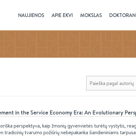
NAUJIENOS
APIE EKVI
MOKSLAS
DOKTORAN
Paieška pagal autorių
ment in the Service Economy Era: An Evolutionary Pers
riška perspektyva, kaip žmonių gyvenvietės turėtų vystytis, reaguo
ien tradicinių tvarumo požiūrių nebepakanka šiandieniniams tarpusa