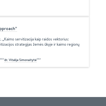
Approach”
„Kaimo servitizacija kaip raidos vektorius:
itizacijos strategijas žemės ūkyje ir kaimo regionų
EKVI
EKVI
dr.
Vitalija
Simonaitytė