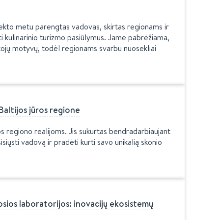
ojekto metu parengtas vadovas, skirtas regionams ir
ti kulinarinio turizmo pasiūlymus. Jame pabrėžiama,
utojų motyvų, todėl regionams svarbu nuosekliai
altijos jūros regione
ūros regiono realijoms. Jis sukurtas bendradarbiaujant
isiųsti vadovą ir pradėti kurti savo unikalią skonio
ios laboratorijos: inovacijų ekosistemų