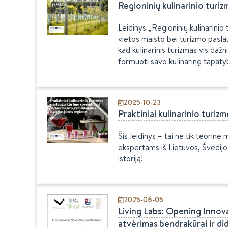
Regioninių kulinarinio turi
Leidinys „Regioninių kulinarini
vietos maisto bei turizmo pasla
kad kulinarinis turizmas vis da
formuoti savo kulinarinę tapatyb
2025-10-23
Praktiniai kulinarinio turi
Šis leidinys – tai ne tik teorinė
ekspertams iš Lietuvos, Švedijos,
istoriją!
2025-06-05
Living Labs: Opening Innova
atvėrimas bendrakūrai ir di