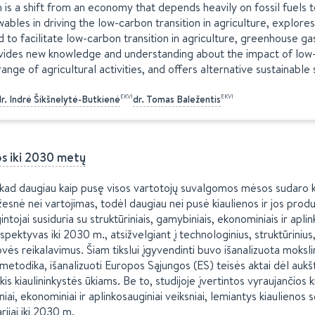
 is a shift from an economy that depends heavily on fossil fuels
ables in driving the low-carbon transition in agriculture, explor
d to facilitate low-carbon transition in agriculture, greenhouse g
rovides new knowledge and understanding about the impact of low-
nge of agricultural activities, and offers alternative sustainable 
EKVI
EKVI
r.
Indrė
Šikšnelytė-Butkienė
dr.
Tomas
Baležentis
os iki 2030 metų
, kad daugiau kaip pusę visos vartotojų suvalgomos mėsos sudaro 
esnė nei vartojimas, todėl daugiau nei pusė kiaulienos ir jos produ
intojai susiduria su struktūriniais, gamybiniais, ekonominiais ir aplin
spektyvas iki 2030 m., atsižvelgiant į technologinius, struktūrinius
vės reikalavimus. Šiam tikslui įgyvendinti buvo išanalizuota mokslinė
todika, išanalizuoti Europos Sąjungos (ES) teisės aktai dėl aukštes
s kiaulininkystės ūkiams. Be to, studijoje įvertintos vyraujančios k
iniai, ekonominiai ir aplinkosauginiai veiksniai, lemiantys kiaulienos
rijai iki 2030 m.