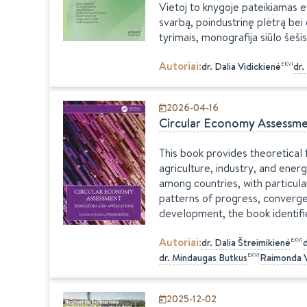
Vietoj to knygoje pateikiamas e
svarbą, poindustrinę plėtrą bei 
tyrimais, monografija siūlo šešis
Autoriai
:
EKVI
dr.
Dalia
Vidickienė
dr.
2026-04-16
Circular Economy Assessmen
This book provides theoretical 
agriculture, industry, and ene
among countries, with particul
patterns of progress, converge
development, the book identif
Autoriai
:
EKVI
dr.
Dalia
Štreimikienė
d
EKVI
dr.
Mindaugas
Butkus
Raimonda
2025-12-02