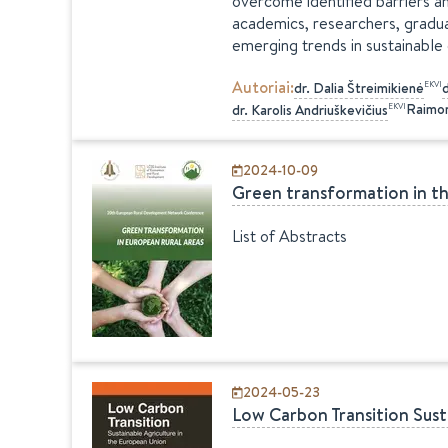
overcome identified barriers a
academics, researchers, graduat
emerging trends in sustainable
Autoriai
:
EKVI
dr.
Dalia
Štreimikienė
d
Raimon
EKVI
dr.
Karolis
Andriuškevičius
2024-10-09
Green transformation in th
List of Abstracts
2024-05-23
Low Carbon Transition Sust