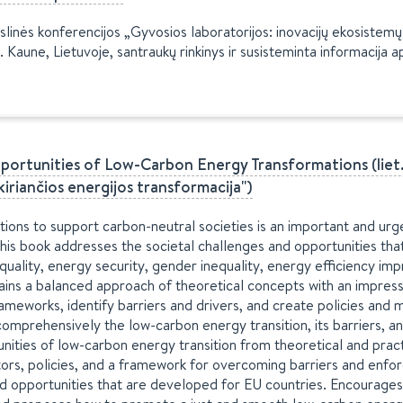
slinės konferencijos „Gyvosios laboratorijos: inovacijų ekosistemų
Kaune, Lietuvoje, santraukų rinkinys ir susisteminta informacija a
ortunities of Low-Carbon Energy Transformations (liet. "V
skiriančios energijos transformacija")
ns to support carbon-neutral societies is an important and urgent
his book addresses the societal challenges and opportunities tha
uality, energy security, gender inequality, energy efficiency im
ains a balanced approach of theoretical concepts with an impress
rameworks, identify barriers and drivers, and create policies and 
mprehensively the low-carbon energy transition, its barriers, and
nities of low-carbon energy transition from theoretical and practi
rs, policies, and a framework for overcoming barriers and enforc
nd opportunities that are developed for EU countries. Encourages