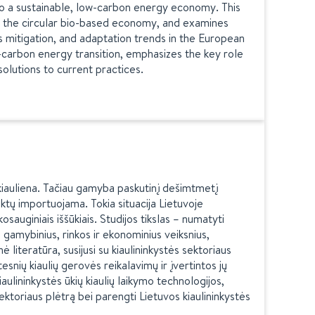
 to a sustainable, low-carbon energy economy. This
es the circular bio-based economy, and examines
as mitigation, and adaptation trends in the European
carbon energy transition, emphasizes the key role
solutions to current practices.
kiauliena. Tačiau gamyba paskutinį dešimtmetį
ktų importuojama. Tokia situacija Lietuvoje
kosauginiais iššūkiais. Studijos tikslas – numatyti
, gamybinius, rinkos ir ekonominius veiksnius,
 literatūra, susijusi su kiaulininkystės sektoriaus
nių kiaulių gerovės reikalavimų ir įvertintos jų
iaulininkystės ūkių kiaulių laikymo technologijos,
 sektoriaus plėtrą bei parengti Lietuvos kiaulininkystės