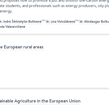
nd proposes how to promote a just and smooth low-carbon energy t
e students, and professionals such as energy producers, city pla
 energy.
EKVI
EKVI
r.
Indrė
Šikšnelytė-Butkienė
dr.
Lina
Volodzkienė
dr.
Mindaugas
Butk
da Valasevičienė
e European rural areas
ainable Agriculture in the European Union