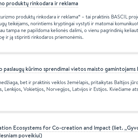
zmo produktų rinkodara ir reklama
o turizmo produktų rinkodara ir reklama“ – tai praktinis BASCIL pr
ugų teikėjams, norintiems kryptingai vystyti ir matomai komunikuo
žniau tampa ne papildoma kelionės dalimi, o vienu pagrindinių kelia
ę ir ją stiprinti rinkodaros priemonėmis.
zmo paslaugų kūrimo sprendimai vietos maisto gamintojams B
 medžiaga, bet ir praktinis veiklos žemėlapis, pritaikytas Baltijos j
 Lenkijos, Vokietijos, Norvegijos, Latvijos ir Estijos. Kviečiame ats
tion Ecosystems for Co-creation and Impact (liet. „Gyvos
desniam poveikiui)