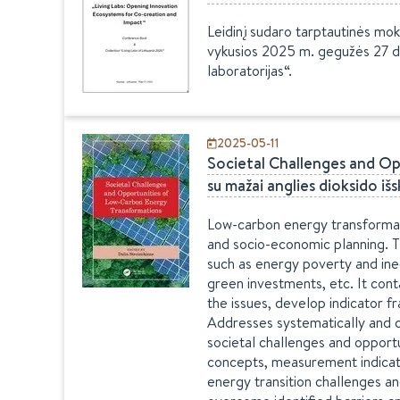
Leidinį sudaro tarptautinės mok
vykusios 2025 m. gegužės 27 d. 
laboratorijas“.
2025-05-11
Societal Challenges and Opp
su mažai anglies dioksido iš
Low-carbon energy transformatio
and socio-economic planning. T
such as energy poverty and ineq
green investments, etc. It cont
the issues, develop indicator f
Addresses systematically and co
societal challenges and opportu
concepts, measurement indicato
energy transition challenges a