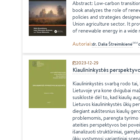
Abstract: Low-carbon transition
book analyzes the role of renew
policies and strategies designe
Union agriculture sector. It p
of renewable energy in a wide ra
Autoriai
:
EKVI
dr.
Dalia
Štreimikienė
d
2023-12-29
Kiaulininkystės perspektyv
Kiaulininkystės svarbą rodo tai
Lietuvoje yra kone dvigubai maž
susiklostė dėl to, kad kiaulių aug
Lietuvos kiaulininkystės ūkių per
diegiant aukštesnius kiaulių gero
problemomis, parengta tyrimo me
ateities perspektyvos bei poveiki
išanalizuoti struktūriniai, gamyb
ūkių vystymosi variantiniai scena