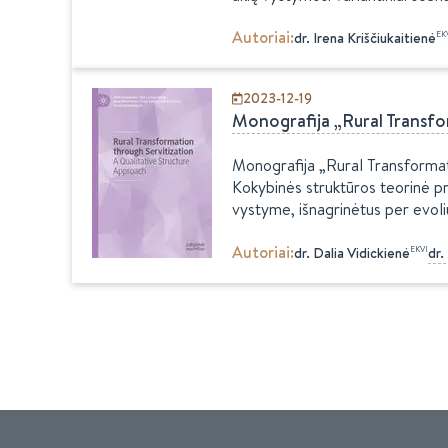
Autoriai
:
EK
dr.
Irena
Kriščiukaitienė
2023-12-19
Monografija „Rural Transfo
Monografija „Rural Transformati
Kokybinės struktūros teorinė pri
vystyme, išnagrinėtus per evoliu
Autoriai
:
EKVI
dr.
Dalia
Vidickienė
dr.