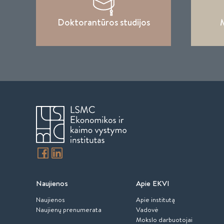
Doktorantūros studijos
M
Naujienos
Apie EKVI
Naujienos
Apie institutą
Naujienų prenumerata
Vadovė
Mokslo darbuotojai