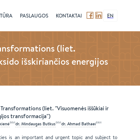
TŪRA
PASLAUGOS
KONTAKTAI
EN
nsformations (liet.
ksido išskiriančios energijos
ansformations (liet. "Visuomenės iššūkiai ir
gijos transformacija")
EKVI
EKVI
EKVI
kienė
dr.
Mindaugas
Butkus
dr.
Ahmad
Bathaei
ies is an important and urgent topic and subject to