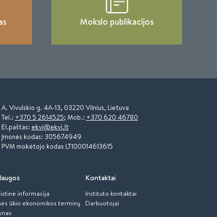
as
Mokslo publikacijos
A. Vivulskio g. 4A-13, 03220 Vilnius, Lietuva
Tel.:
+370 5 2614525
; Mob.:
+370 620 46780
El.paštas:
ekvi@ekvi.lt
Įmonės kodas: 305674949
PVM mokėtojo kodas LT100014613615
laugos
Kontaktai
istinė informacija
Instituto kontaktai
ės ūkio ekonomikos terminų
Darbuotojai
ynas