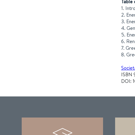
Table 
1. Int
2. Ene
3. Ene
4. Gen
5. Ene
6. Re
7. Gre
8. Gre
Societ
ISBN 
DOI: 