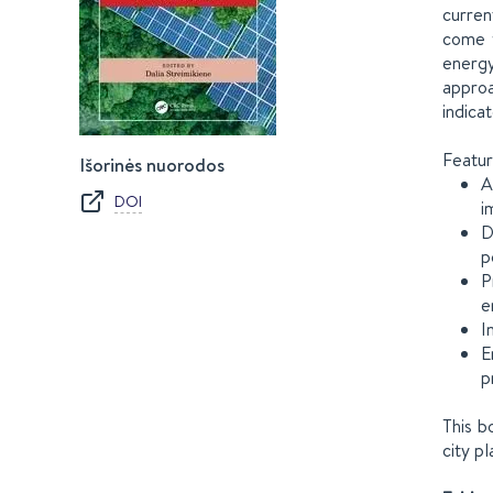
curren
come w
energy
approa
indica
Featur
Išorinės nuorodos
A
DOI
i
D
p
P
e
I
E
p
This b
city p