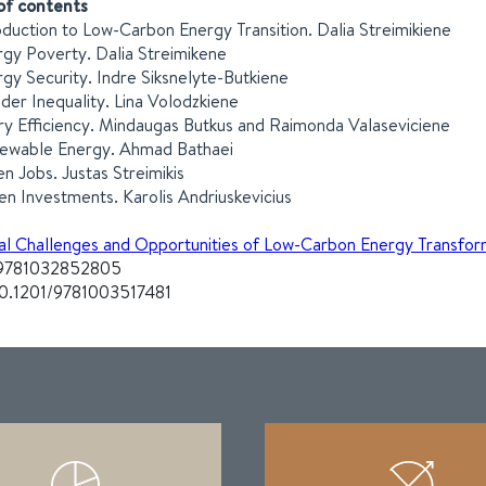
of contents
roduction to Low-Carbon Energy Transition. Dalia Streimikiene
rgy Poverty. Dalia Streimikene
rgy Security. Indre Siksnelyte-Butkiene
der Inequality. Lina Volodzkiene
ry Efficiency. Mindaugas Butkus and Raimonda Valaseviciene
newable Energy. Ahmad Bathaei
en Jobs. Justas Streimikis
en Investments. Karolis Andriuskevicius
al Challenges and Opportunities of Low-Carbon Energy Transfor
9781032852805
10.1201/9781003517481