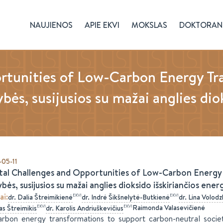
NAUJIENOS
APIE EKVI
MOKSLAS
DOKTORAN
rtunities of Low-Carbon Energy Tra
bės, susijusios su mažai anglies dio
05-11
tal Challenges and Opportunities of Low-Carbon Energy Tr
bės, susijusios su mažai anglies dioksido išskiriančios ener
ai
:
EKVI
EKVI
dr.
Dalia
Štreimikienė
dr.
Indrė
Šikšnelytė-Butkienė
dr.
Lina
Volodz
Raimonda Valasevičienė
EKVI
EKVI
as
Štreimikis
dr.
Karolis
Andriuškevičius
rbon energy transformations to support carbon-neutral societ