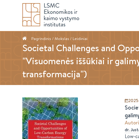
Pagrindinis
/ Mokslas /
Leidiniai
Societal Challenges and Oppo
"Visuomenės iššūkiai ir galimy
transformacija")
2025-
Socie
galimy
Autori
dr.
Just
Low-ca