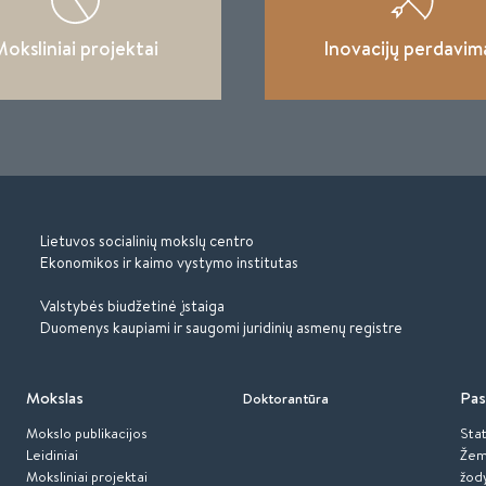
oksliniai projektai
Inovacijų perdavim
Lietuvos socialinių mokslų centro
Ekonomikos ir kaimo vystymo institutas
Valstybės biudžetinė įstaiga
Duomenys kaupiami ir saugomi juridinių asmenų registre
Mokslas
Pas
Doktorantūra
Mokslo publikacijos
Stat
Leidiniai
Žem
Moksliniai projektai
žod