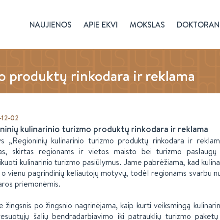
NAUJIENOS
APIE EKVI
MOKSLAS
DOKTORAN
o produktų rinkodara ir reklama
-12-02
ninių kulinarinio turizmo produktų rinkodara ir reklama
ys „Regioninių kulinarinio turizmo produktų rinkodara ir rekl
s, skirtas regionams ir vietos maisto bei turizmo paslaugų 
kuoti kulinarinio turizmo pasiūlymus. Jame pabrėžiama, kad kulin
, o vienu pagrindinių keliautojų motyvų, todėl regionams svarbu nuo
aros priemonėmis.
 žingsnis po žingsnio nagrinėjama, kaip kurti veiksmingą kulinarin
resuotųjų šalių bendradarbiavimo iki patrauklių turizmo paketų