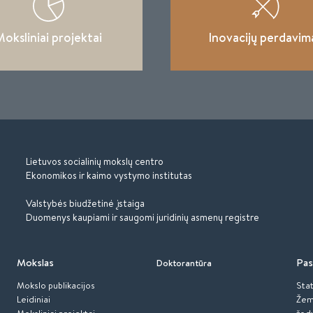
oksliniai projektai
Inovacijų perdavim
Lietuvos socialinių mokslų centro
Ekonomikos ir kaimo vystymo institutas
Valstybės biudžetinė įstaiga
Duomenys kaupiami ir saugomi juridinių asmenų registre
Mokslas
Pas
Doktorantūra
Mokslo publikacijos
Stat
Leidiniai
Žem