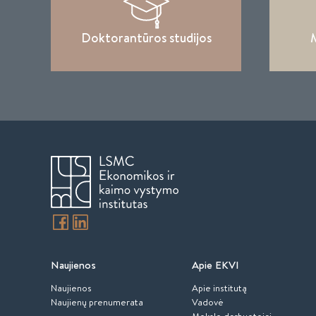
Doktorantūros studijos
M
Naujienos
Apie EKVI
Naujienos
Apie institutą
Naujienų prenumerata
Vadovė