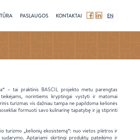
TŪRA
PASLAUGOS
KONTAKTAI
EN
ama“ – tai praktinis BASCIL projekto metu parengtas
teikėjams, norintiems kryptingai vystyti ir matomai
arinis turizmas vis dažniau tampa ne papildoma kelionės
sekliai formuoti savo kulinarinę tapatybę ir ją stiprinti
io turizmo „kelionių ekosistemą“: nuo vietos plėtros ir
 sudarymo. Aptariami skirtingi produktų pateikimo ir