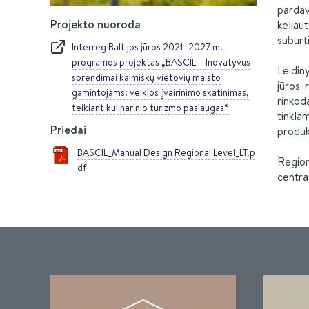
pardav
Projekto nuoroda
keliau
suburti
Interreg Baltijos jūros 2021–2027 m.
programos projektas „BASCIL – Inovatyvūs
Leidin
sprendimai kaimiškų vietovių maisto
jūros 
gamintojams: veiklos įvairinimo skatinimas,
rinkod
teikiant kulinarinio turizmo paslaugas“
tinkla
Priedai
produk
BASCIL_Manual Design Regional Level_LT.p
Region
df
centra