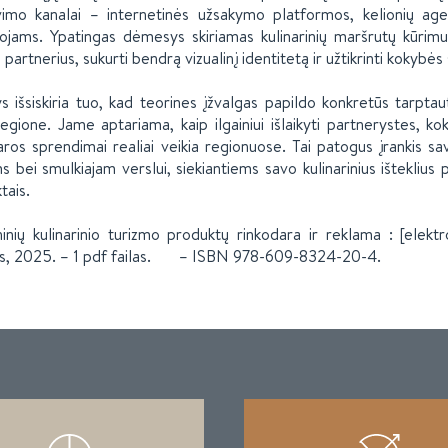
imo kanalai – internetinės užsakymo platformos, kelionių agen
tojams. Ypatingas dėmesys skiriamas kulinarinių maršrutų kūrimui
 partnerius, sukurti bendrą vizualinį identitetą ir užtikrinti kokybės
ys išsiskiria tuo, kad teorines įžvalgas papildo konkretūs tarptaut
regione. Jame aptariama, kaip ilgainiui išlaikyti partnerystes, ko
aros sprendimai realiai veikia regionuose. Tai patogus įrankis s
ms bei smulkiajam verslui, siekiantiems savo kulinarinius išteklius 
tais.
inių kulinarinio turizmo produktų rinkodara ir reklama : [elektron
s, 2025. – 1 pdf failas. – ISBN 978-609-8324-20-4.