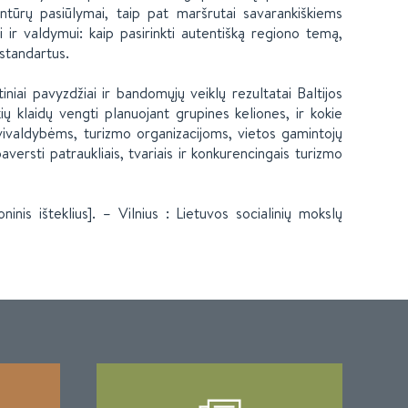
tūrų pasiūlymai, taip pat maršrutai savarankiškiems
 ir valdymui: kaip pasirinkti autentišką regiono temą,
 standartus.
iniai pavyzdžiai ir bandomųjų veiklų rezultatai Baltijos
kių klaidų vengti planuojant grupines keliones, ir kokie
avivaldybėms, turizmo organizacijoms, vietos gamintojų
paversti patraukliais, tvariais ir konkurencingais turizmo
inis išteklius]. – Vilnius : Lietuvos socialinių mokslų