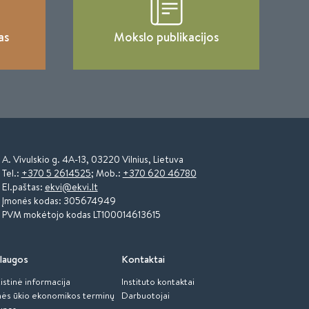
as
Mokslo publikacijos
A. Vivulskio g. 4A-13, 03220 Vilnius, Lietuva
Tel.:
+370 5 2614525
; Mob.:
+370 620 46780
El.paštas:
ekvi@ekvi.lt
Įmonės kodas: 305674949
PVM mokėtojo kodas LT100014613615
laugos
Kontaktai
istinė informacija
Instituto kontaktai
ės ūkio ekonomikos terminų
Darbuotojai