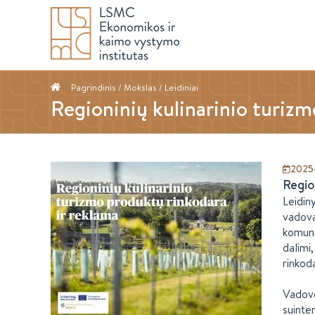
Pagrindinis
/ Mokslas /
Leidiniai
Regioninių kulinarinio turizm
2025
Regio
Leidin
vadova
komuni
dalimi
rinkod
Vadove
suinte