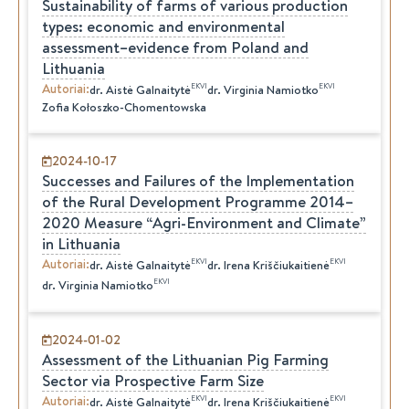
Sustainability of farms of various production
types: economic and environmental
assessment–evidence from Poland and
Lithuania
Autoriai
:
EKVI
EKVI
dr.
Aistė
Galnaitytė
dr.
Virginia
Namiotko
Zofia Kołoszko-Chomentowska
2024-10-17
Successes and Failures of the Implementation
of the Rural Development Programme 2014–
2020 Measure “Agri-Environment and Climate”
in Lithuania
Autoriai
:
EKVI
EKVI
dr.
Aistė
Galnaitytė
dr.
Irena
Kriščiukaitienė
EKVI
dr.
Virginia
Namiotko
2024-01-02
Assessment of the Lithuanian Pig Farming
Sector via Prospective Farm Size
Autoriai
:
EKVI
EKVI
dr.
Aistė
Galnaitytė
dr.
Irena
Kriščiukaitienė