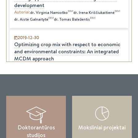
development
Autoriai
:
EKVI
EKVI
dr.
Virginia
Namiotko
dr.
Irena
Kriščiukaitienė
EKVI
EKVI
dr.
Aistė
Galnaitytė
dr.
Tomas
Baležentis
2019-12-30
Optimizing crop mix with respect to economic
and environmental constraints: An integrated
MCDM approach
Autoriai
:
EKVI
EKVI
dr.
Tomas
Baležentis
dr.
Aistė
Galnaitytė
EKVI
Xueli Chen
dr.
Virginia
Namiotko
2019-12-30
The Prospects for Reforming the State Fiscal
Policy
Autoriai
:
EKVI
EKVI
dr.
Aistė
Galnaitytė
dr.
Virginia
Namiotko
Valentynа Antonenko
Leonid Katranzhy
Kostiantyn Moiseienko
Svitlana Yudina
Olha Brezhnyeva-Yermolenko
Svitlana Hanziuk
Doktorantūros
Moksliniai projektai
K. Moiseienko
Svitlana Yudina
Olha Brezhnyeva-Yermolenko
studijos
Svitlana Hanziuk