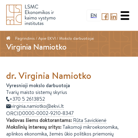
EN
Pagrindinis
/ Apie EKVI /
Mokslo darbuotojai
Virginia Namiotko
dr.
Virginia
Namiotko
Vyresnioji mokslo darbuotoja
Tvarių maisto sistemų skyrius
+370 5 2613852
virginia.namiotko@ekvi.lt
0000-0002-9210-8347
ORCID
Vadovas šiems doktorantams
:
Rūta
Savickienė
Mokslinių interesų sritys
:
Taikomoji mikroekonomika,
aplinkos ekonomika, žemės ūkio politikos priemonių