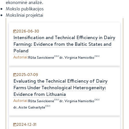
ekonominė analizė.
Mokslo publikacijos
Moksliniai projektai
2026-06-30
Intensification and Technical Efficiency in Dairy
Farming: Evidence from the Baltic States and
Poland
Autoriai
:
EKVI
EKVI
Rūta
Savickienė
dr.
Virginia
Namiotko
2025-07-09
Evaluating the Technical Efficiency of Dairy
Farms Under Technological Heterogeneity:
Evidence from Lithuania
Autoriai
:
EKVI
EKVI
Rūta
Savickienė
dr.
Virginia
Namiotko
EKVI
dr.
Aistė
Galnaitytė
2024-12-31