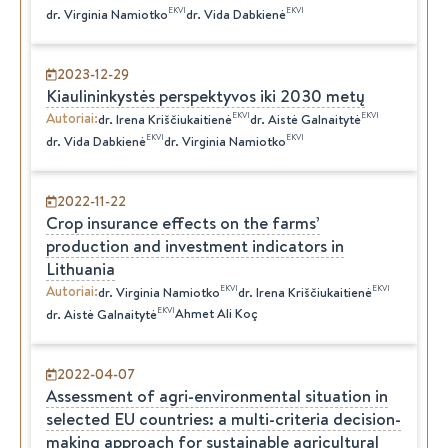
EKVI
EKVI
dr.
Virginia
Namiotko
dr.
Vida
Dabkienė
2023-12-29
Kiaulininkystės perspektyvos iki 2030 metų
Autoriai
:
EKVI
EKVI
dr.
Irena
Kriščiukaitienė
dr.
Aistė
Galnaitytė
EKVI
EKVI
dr.
Vida
Dabkienė
dr.
Virginia
Namiotko
2022-11-22
Crop insurance effects on the farms’
production and investment indicators in
Lithuania
Autoriai
:
EKVI
EKVI
dr.
Virginia
Namiotko
dr.
Irena
Kriščiukaitienė
EKVI
Ahmet Ali Koç
dr.
Aistė
Galnaitytė
2022-04-07
Assessment of agri-environmental situation in
selected EU countries: a multi-criteria decision-
making approach for sustainable agricultural