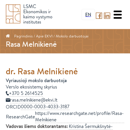
EN
Pagrindinis
/ Apie EKVI /
Mokslo darbuotojai
Rasa Melnikienė
dr.
Rasa
Melnikienė
Vyriausioji mokslo darbuotoja
Verslo ekosistemų skyrius
+370 5 2614525
rasa.melnikiene@ekvi.lt
0000-0003-4033-3187
ORCID
https://www.researchgate.net/profile/Rasa-
ResearchGate
Melnikiene
Vadovas šiems doktorantams
:
Kristina
Šermukšnytė-