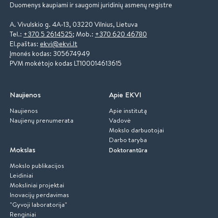
Duomenys kaupiami ir saugomi juridinių asmenų registre
A. Vivulskio g. 4A-13, 03220 Vilnius, Lietuva
Tel.:
+370 5 2614525
; Mob.:
+370 620 46780
El.paštas:
ekvi@ekvi.lt
Įmonės kodas: 305674949
PVM mokėtojo kodas LT100014613615
Naujienos
Apie EKVI
Naujienos
Apie institutą
Naujienų prenumerata
Vadovė
Mokslo darbuotojai
Darbo taryba
Mokslas
Doktorantūra
Mokslo publikacijos
Leidiniai
Moksliniai projektai
Inovacijų perdavimas
"Gyvoji laboratorija"
Renginiai