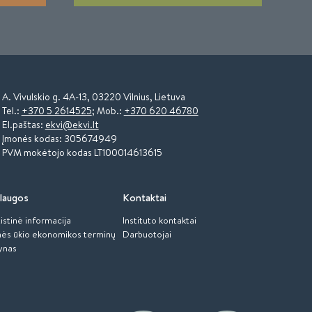
A. Vivulskio g. 4A-13, 03220 Vilnius, Lietuva
Tel.:
+370 5 2614525
; Mob.:
+370 620 46780
El.paštas:
ekvi@ekvi.lt
Įmonės kodas: 305674949
PVM mokėtojo kodas LT100014613615
laugos
Kontaktai
istinė informacija
Instituto kontaktai
ės ūkio ekonomikos terminų
Darbuotojai
ynas