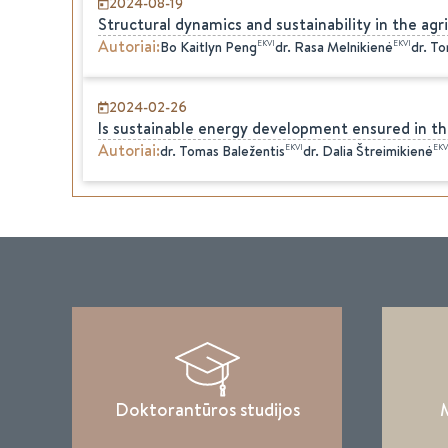
2024-08-19
Structural dynamics and sustainability in the agr
Autoriai
:
EKVI
EKVI
Bo Kaitlyn
Peng
dr.
Rasa
Melnikienė
dr.
To
2024-02-26
Is sustainable energy development ensured in th
Autoriai
:
EKVI
EKV
dr.
Tomas
Baležentis
dr.
Dalia
Štreimikienė
Doktorantūros studijos
M