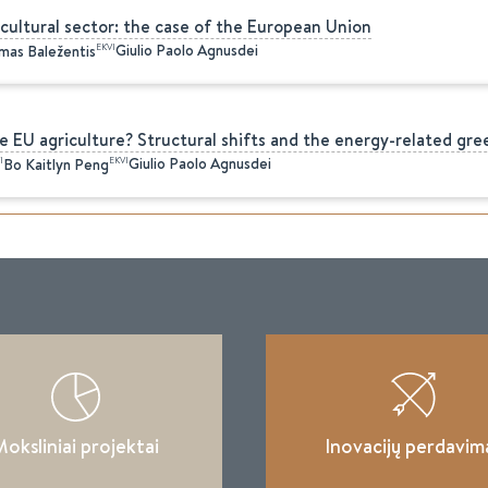
icultural sector: the case of the European Union
Giulio Paolo Agnusdei
EKVI
mas
Baležentis
e EU agriculture? Structural shifts and the energy-related gre
Giulio Paolo Agnusdei
I
EKVI
Bo Kaitlyn
Peng
oksliniai projektai
Inovacijų perdavim