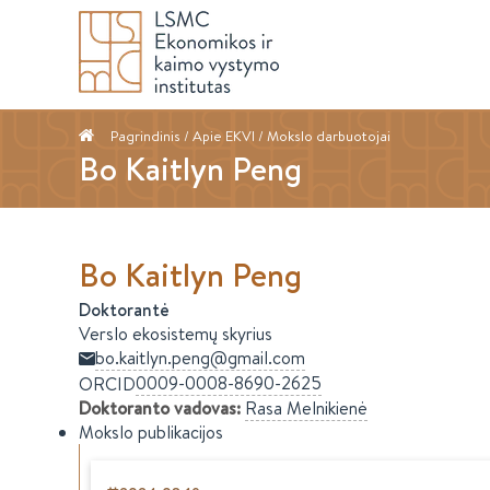
Pagrindinis
/ Apie EKVI /
Mokslo darbuotojai
Bo Kaitlyn Peng
Bo Kaitlyn
Peng
Doktorantė
Verslo ekosistemų skyrius
bo.kaitlyn.peng@gmail.com
0009-0008-8690-2625
ORCID
Doktoranto vadovas
:
Rasa
Melnikienė
Mokslo publikacijos