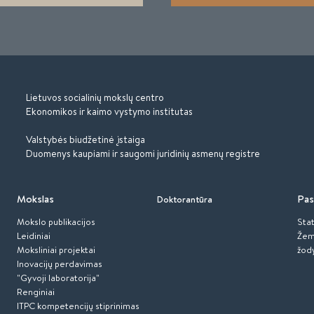
Lietuvos socialinių mokslų centro
Ekonomikos ir kaimo vystymo institutas
Valstybės biudžetinė įstaiga
Duomenys kaupiami ir saugomi juridinių asmenų registre
Mokslas
Pas
Doktorantūra
Mokslo publikacijos
Stat
Leidiniai
Žem
Moksliniai projektai
žod
Inovacijų perdavimas
"Gyvoji laboratorija"
Renginiai
ITPC kompetencijų stiprinimas