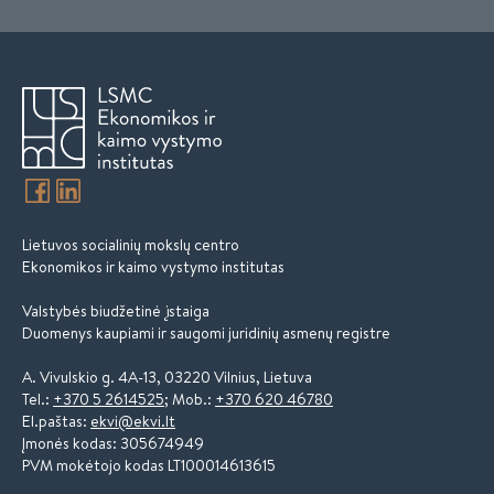
Lietuvos socialinių mokslų centro
Ekonomikos ir kaimo vystymo institutas
Valstybės biudžetinė įstaiga
Duomenys kaupiami ir saugomi juridinių asmenų registre
A. Vivulskio g. 4A-13, 03220 Vilnius, Lietuva
Tel.:
+370 5 2614525
; Mob.:
+370 620 46780
El.paštas:
ekvi@ekvi.lt
Įmonės kodas: 305674949
PVM mokėtojo kodas LT100014613615