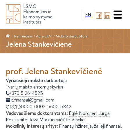
EN
Pagrindinis
/ Apie EKVI /
Mokslo darbuotojai
Jelena Stankevičienė
prof.
Jelena
Stankevičienė
Vyriausioji mokslo darbuotoja
Tvarių maisto sistemų skyrius
+370 5 2614525
lt.finansai@gmail.com
0000-0002-5600-5842
ORCID
Vadovas šiems doktorantams
:
Eglė
Norgren
,
Jurga
Pesliakaitė
,
Ieva
Markucevičiūtė-Vinckė
Mokslinių interesų sritys
:
Finansų inžinerija, žalieji finansai,