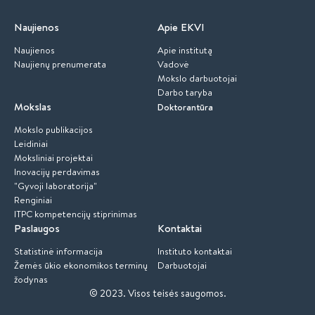
Naujienos
Apie EKVI
Naujienos
Apie institutą
Naujienų prenumerata
Vadovė
Mokslo darbuotojai
Darbo taryba
Mokslas
Doktorantūra
Mokslo publikacijos
Leidiniai
Moksliniai projektai
Inovacijų perdavimas
"Gyvoji laboratorija"
Renginiai
ITPC kompetencijų stiprinimas
Paslaugos
Kontaktai
Statistinė informacija
Instituto kontaktai
Žemės ūkio ekonomikos terminų
Darbuotojai
žodynas
© 2023.
Visos teisės saugomos.