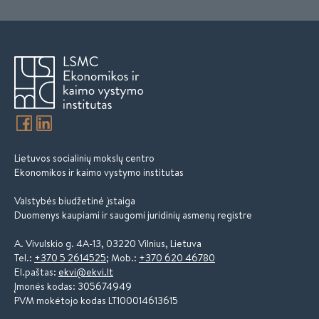
Lietuvos socialinių mokslų centro
Ekonomikos ir kaimo vystymo institutas
Valstybės biudžetinė įstaiga
Duomenys kaupiami ir saugomi juridinių asmenų registre
A. Vivulskio g. 4A-13, 03220 Vilnius, Lietuva
Tel.:
+370 5 2614525
; Mob.:
+370 620 46780
El.paštas:
ekvi@ekvi.lt
Įmonės kodas: 305674949
PVM mokėtojo kodas LT100014613615