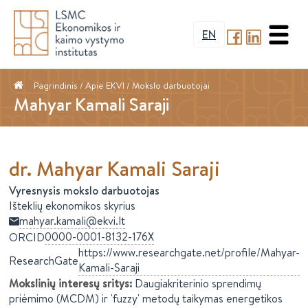
EN
Pagrindinis
/ Apie EKVI /
Mokslo darbuotojai
Mahyar Kamali Saraji
dr.
Mahyar
Kamali Saraji
Vyresnysis mokslo darbuotojas
Išteklių ekonomikos skyrius
mahyar.kamali@ekvi.lt
0000-0001-8132-176X
ORCID
https://www.researchgate.net/profile/Mahyar-
ResearchGate
Kamali-Saraji
Mokslinių interesų sritys
:
Daugiakriterinio sprendimų
priėmimo (MCDM) ir 'fuzzy' metodų taikymas energetikos