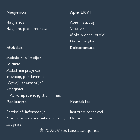
Naujienos
Apie EKVI
Naujienos
Apie institutą
Naujienų prenumerata
Vadovė
Mokslo darbuotojai
Darbo taryba
Mokslas
Doktorantūra
Mokslo publikacijos
Leidiniai
Moksliniai projektai
Inovacijų perdavimas
"Gyvoji laboratorija"
Renginiai
ITPC kompetencijų stiprinimas
Paslaugos
Kontaktai
Statistinė informacija
Instituto kontaktai
Žemės ūkio ekonomikos terminų
Darbuotojai
žodynas
© 2023.
Visos teisės saugomos.