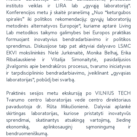
instituto veiklas ir LIRA lab „gyvąją laboratoriją“.
Konferencijos metu ji skaitė pranešimą „Nuo “keturgubos
spiralės” iki politikos rekomendacijų: gyvųjų laboratorijų
metodinės alternatyvos Europoje“, kuriame aptarė Living
Lab metodikos taikymo galimybes bei Europos praktikas
formuojant inovatyvius bendradarbiavimo ir politikos
sprendimus. Diskusijose taip pat aktyviai dalyvavo LSMC
EKVI mokslininkės Nelė Jurkėnaitė, Monika Belhaj, Erika
Ribašauskienė ir Vitalija Simonaitytė, pasidalijusios
įžvalgomis apie bendrakūros procesus, tvarumo iniciatyvas
ir tarpdisciplininio bendradarbiavimo, įveiklinant „gyvąsias
laboratorijas“, pobūdį bei svarbą.
Praktinės sesijos metu ekskursiją po VILNIUS TECH
Tvarumo centro laboratorijas vedė centro direktoriaus
pavaduotoja dr. Rūta Mikučionienė. Dalyviai aplankė
skirtingas laboratorijas, kuriose pristatyti inovatyvūs
sprendimai, skatinantys atsakingą vartojimą, žiedinę
ekonomiką, aplinkosauginį sąmoningumą ir
bendruomeniškumą.