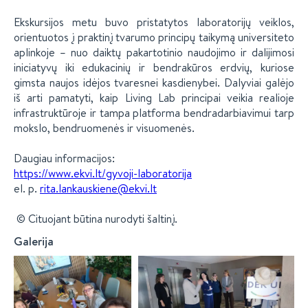
Ekskursijos metu buvo pristatytos laboratorijų veiklos,
orientuotos į praktinį tvarumo principų taikymą universiteto
aplinkoje – nuo daiktų pakartotinio naudojimo ir dalijimosi
iniciatyvų iki edukacinių ir bendrakūros erdvių, kuriose
gimsta naujos idėjos tvaresnei kasdienybei. Dalyviai galėjo
iš arti pamatyti, kaip Living Lab principai veikia realioje
infrastruktūroje ir tampa platforma bendradarbiavimui tarp
mokslo, bendruomenės ir visuomenės.
Daugiau informacijos:
https://www.ekvi.lt/gyvoji-laboratorija
el. p.
rita.lankauskiene@ekvi.lt
© Cituojant būtina nurodyti šaltinį.
Galerija