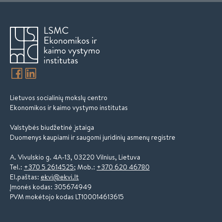
Lietuvos socialinių mokslų centro
Ekonomikos ir kaimo vystymo institutas
Valstybės biudžetinė įstaiga
Duomenys kaupiami ir saugomi juridinių asmenų registre
A. Vivulskio g. 4A-13, 03220 Vilnius, Lietuva
Tel.:
+370 5 2614525
; Mob.:
+370 620 46780
El.paštas:
ekvi@ekvi.lt
Įmonės kodas: 305674949
PVM mokėtojo kodas LT100014613615