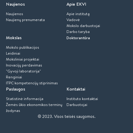
Naujienos
Apie EKVI
Naujienos
Apie institutą
Naujienų prenumerata
Vadovė
Mokslo darbuotojai
Darbo taryba
Mokslas
Doktorantūra
Mokslo publikacijos
Leidiniai
Moksliniai projektai
Inovacijų perdavimas
"Gyvoji laboratorija"
Renginiai
ITPC kompetencijų stiprinimas
Paslaugos
Kontaktai
Statistinė informacija
Instituto kontaktai
Žemės ūkio ekonomikos terminų
Darbuotojai
žodynas
© 2023.
Visos teisės saugomos.