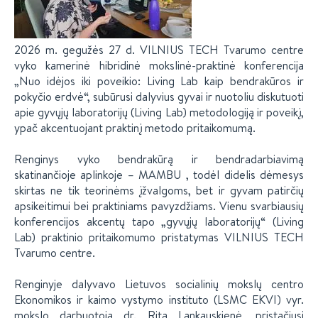
2026 m. gegužės 27 d. VILNIUS TECH Tvarumo centre
vyko kamerinė hibridinė mokslinė-praktinė konferencija
„Nuo idėjos iki poveikio: Living Lab kaip bendrakūros ir
pokyčio erdvė“, subūrusi dalyvius gyvai ir nuotoliu diskutuoti
apie gyvųjų laboratorijų (Living Lab) metodologiją ir poveikį,
ypač akcentuojant praktinį metodo pritaikomumą.
Renginys vyko bendrakūrą ir bendradarbiavimą
skatinančioje aplinkoje – MAMBU , todėl didelis dėmesys
skirtas ne tik teorinėms įžvalgoms, bet ir gyvam patirčių
apsikeitimui bei praktiniams pavyzdžiams. Vienu svarbiausių
konferencijos akcentų tapo „gyvųjų laboratorijų“ (Living
Lab) praktinio pritaikomumo pristatymas VILNIUS TECH
Tvarumo centre.
Renginyje dalyvavo Lietuvos socialinių mokslų centro
Ekonomikos ir kaimo vystymo instituto (LSMC EKVI) vyr.
mokslo darbuotoja dr. Rita Lankauskienė, pristačiusi