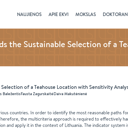
NAUJIENOS
APIE EKVI
MOKSLAS
DOKTORAN
ds the Sustainable Selection of a T
Selection of a Teahouse Location with Sensitivity Analys
 Baležentis
Fausta Zagurskaitė
Daiva Makutėnienė
ous countries. In order to identify the most reasonable paths for
Therefore, the multicriteria approach is required to effectively h
n and apply it in the context of Lithuania. The indicator system i