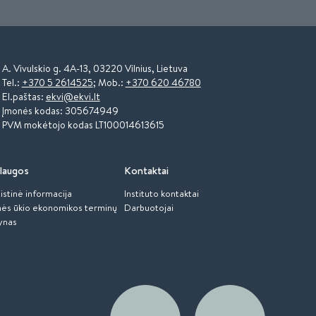
A. Vivulskio g. 4A-13, 03220 Vilnius, Lietuva
Tel.:
+370 5 2614525
; Mob.:
+370 620 46780
El.paštas:
ekvi@ekvi.lt
Įmonės kodas: 305674949
PVM mokėtojo kodas LT100014613615
laugos
Kontaktai
istinė informacija
Instituto kontaktai
ės ūkio ekonomikos terminų
Darbuotojai
ynas