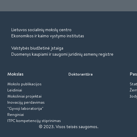
Lietuvos socialinių mokslų centro
Ekonomikos ir kaimo vystymo institutas
Valstybės biudžetinė įstaiga
Duomenys kaupiami ir saugomi juridinių asmenų registre
Mokslas
Pas
Doktorantūra
Mokslo publikacijos
Stat
Leidiniai
Žem
Moksliniai projektai
žod
Inovacijų perdavimas
"Gyvoji laboratorija"
Renginiai
ITPC kompetencijų stiprinimas
© 2023.
Visos teisės saugomos.