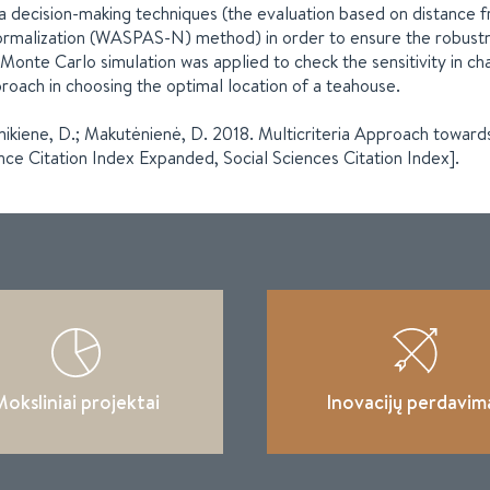
ria decision-making techniques (the evaluation based on distanc
alization (WASPAS-N) method) in order to ensure the robustness
Monte Carlo simulation was applied to check the sensitivity in cha
roach in choosing the optimal location of a teahouse.
reimikiene, D.; Makutėnienė, D. 2018. Multicriteria Approach towar
ence Citation Index Expanded, Social Sciences Citation Index].
oksliniai projektai
Inovacijų perdavim