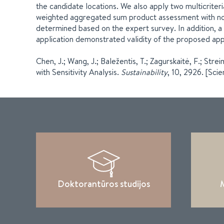
the candidate locations. We also apply two multicrite
weighted aggregated sum product assessment with norm
determined based on the expert survey. In addition, a 
application demonstrated validity of the proposed app
Chen, J.; Wang, J.; Baležentis, T.; Zagurskaitė, F.; St
with Sensitivity Analysis.
Sustainability
, 10, 2926. [Sci
Doktorantūros studijos
M