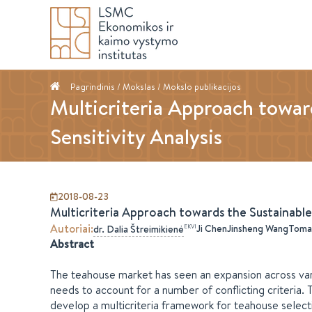
Pagrindinis
/ Mokslas /
Mokslo publikacijos
Multicriteria Approach towar
Sensitivity Analysis
2018-08-23
Multicriteria Approach towards the Sustainable 
Autoriai
:
Ji Chen
Jinsheng Wang
Tomas
EKVI
dr.
Dalia
Štreimikienė
Abstract
The teahouse market has seen an expansion across vari
needs to account for a number of conflicting criteria. 
develop a multicriteria framework for teahouse selectio