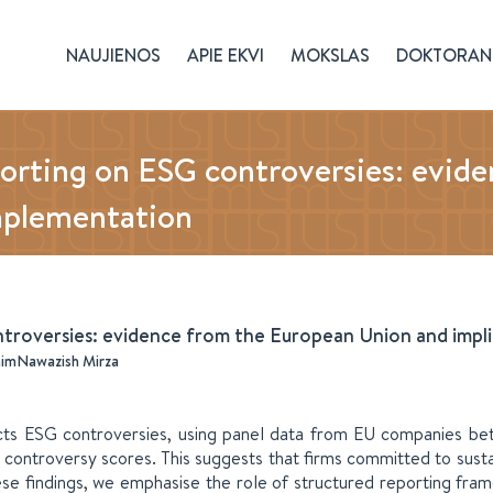
NAUJIENOS
APIE EKVI
MOKSLAS
DOKTORAN
porting on ESG controversies: evid
mplementation
ntroversies: evidence from the European Union and imp
him
Nawazish Mirza
ects ESG controversies, using panel data from EU companies be
controversy scores. This suggests that firms committed to susta
hese findings, we emphasise the role of structured reporting fra