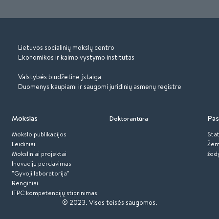
Lietuvos socialinių mokslų centro
Ekonomikos ir kaimo vystymo institutas
Valstybės biudžetinė įstaiga
Duomenys kaupiami ir saugomi juridinių asmenų registre
Mokslas
Pas
Doktorantūra
Mokslo publikacijos
Stat
Leidiniai
Žem
Moksliniai projektai
žod
Inovacijų perdavimas
"Gyvoji laboratorija"
Renginiai
ITPC kompetencijų stiprinimas
© 2023.
Visos teisės saugomos.