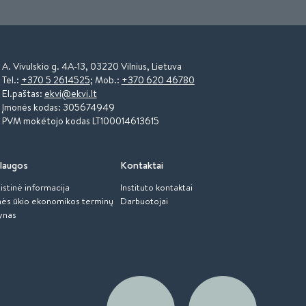
A. Vivulskio g. 4A-13, 03220 Vilnius, Lietuva
Tel.:
+370 5 2614525
; Mob.:
+370 620 46780
El.paštas:
ekvi@ekvi.lt
Įmonės kodas: 305674949
PVM mokėtojo kodas LT100014613615
laugos
Kontaktai
istinė informacija
Instituto kontaktai
ės ūkio ekonomikos terminų
Darbuotojai
ynas