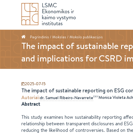
Pagrindinis
/ Mokslas /
Mokslo publikacijos
The impact of sustainable re
and implications for CSRD i
2025-07-15
The impact of sustainable reporting on ESG co
Autoriai
:
Monica Violeta Ac
EKVI
dr.
Samuel
Ribeiro-Navarrete
Abstract
This study examines how sustainability reporting aff
relationship between transparent disclosures and ESG 
reducing the likelihood of controversies. Based on t