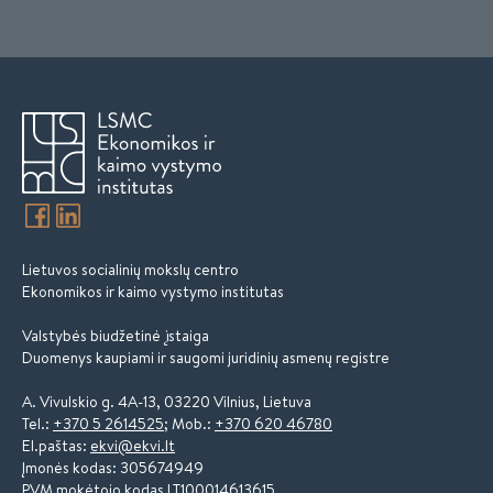
Lietuvos socialinių mokslų centro
Ekonomikos ir kaimo vystymo institutas
Valstybės biudžetinė įstaiga
Duomenys kaupiami ir saugomi juridinių asmenų registre
A. Vivulskio g. 4A-13, 03220 Vilnius, Lietuva
Tel.:
+370 5 2614525
; Mob.:
+370 620 46780
El.paštas:
ekvi@ekvi.lt
Įmonės kodas: 305674949
PVM mokėtojo kodas LT100014613615