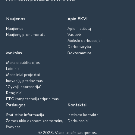
Naujienos
Apie EKVI
Naujienos
Apie institutą
Naujienų prenumerata
Vadovė
Mokslo darbuotojai
Darbo taryba
Mokslas
Doktorantūra
Mokslo publikacijos
Leidiniai
Moksliniai projektai
Inovacijų perdavimas
"Gyvoji laboratorija"
Renginiai
ITPC kompetencijų stiprinimas
Paslaugos
Kontaktai
Statistinė informacija
Instituto kontaktai
Žemės ūkio ekonomikos terminų
Darbuotojai
žodynas
© 2023.
Visos teisės saugomos.