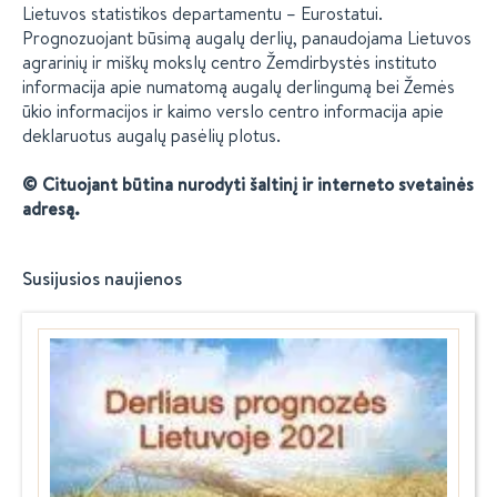
Lietuvos statistikos departamentu – Eurostatui.
Prognozuojant būsimą augalų derlių, panaudojama Lietuvos
agrarinių ir miškų mokslų centro Žemdirbystės instituto
informacija apie numatomą augalų derlingumą bei Žemės
ūkio informacijos ir kaimo verslo centro informacija apie
deklaruotus augalų pasėlių plotus.
© Cituojant būtina nurodyti šaltinį ir interneto svetainės
adresą.
Susijusios naujienos