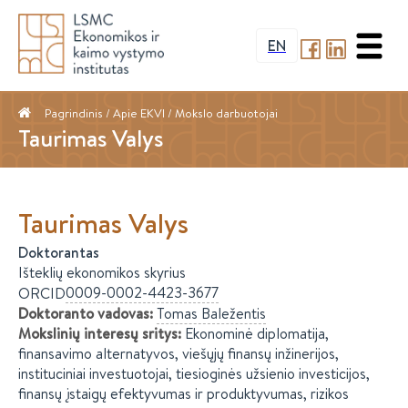
EN
Pagrindinis
/ Apie EKVI /
Mokslo darbuotojai
Taurimas Valys
Taurimas
Valys
Doktorantas
Išteklių ekonomikos skyrius
0009-0002-4423-3677
ORCID
Doktoranto vadovas
:
Tomas
Baležentis
Mokslinių interesų sritys
:
Ekonominė diplomatija,
finansavimo alternatyvos, viešųjų finansų inžinerijos,
instituciniai investuotojai, tiesioginės užsienio investicijos,
finansų įstaigų efektyvumas ir produktyvumas, rizikos