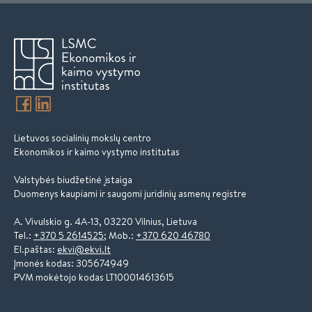
Lietuvos socialinių mokslų centro
Ekonomikos ir kaimo vystymo institutas
Valstybės biudžetinė įstaiga
Duomenys kaupiami ir saugomi juridinių asmenų registre
A. Vivulskio g. 4A-13, 03220 Vilnius, Lietuva
Tel.:
+370 5 2614525
; Mob.:
+370 620 46780
El.paštas:
ekvi@ekvi.lt
Įmonės kodas: 305674949
PVM mokėtojo kodas LT100014613615