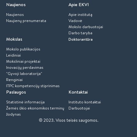
Naujienos
Apie EKVI
Naujienos
Apie institutą
Naujienų prenumerata
Vadovė
Mokslo darbuotojai
Darbo taryba
Mokslas
Doktorantūra
Mokslo publikacijos
Leidiniai
Moksliniai projektai
Inovacijų perdavimas
"Gyvoji laboratorija"
Renginiai
ITPC kompetencijų stiprinimas
Paslaugos
Kontaktai
Statistinė informacija
Instituto kontaktai
Žemės ūkio ekonomikos terminų
Darbuotojai
žodynas
© 2023.
Visos teisės saugomos.