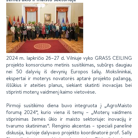
2024 m. lapkričio 26–27 d. Vilniuje vyko GRASS CEILING
projekto konsorciumo metinis susitikimas, subūręs daugiau
nei 50 dalyvių iš devynių Europos šalių. Mokslininkai,
ekspertai ir moterys novatorės aptarė projekto pažangą,
iššūkius ir ateities planus, siekiant skatinti inovacijas bei
stiprinti moterų vaidmenį kaimo vietovėse.
Pirmoji susitikimo diena buvo integruota į „AgroMaisto
forumą 2024“, kurio viena iš temų – „Moterų vaidmens
stiprinimas žemės ūkio ir maisto sektoriuje: inovacijų ir
tvarumo skatinimas“. Renginio akcentas – speciali panelinė
diskusija, kurioje dalyvavo projekto koordinatorė prof. Sally