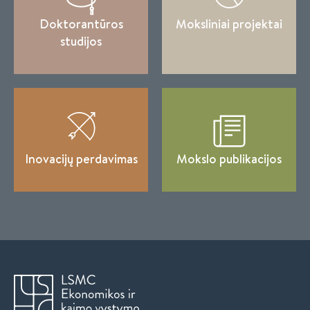
Doktorantūros
Moksliniai projektai
studijos
Inovacijų perdavimas
Mokslo publikacijos