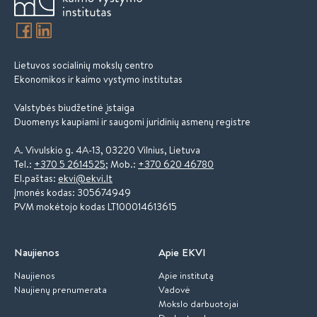
Lietuvos socialinių mokslų centro
Ekonomikos ir kaimo vystymo institutas
Valstybės biudžetinė įstaiga
Duomenys kaupiami ir saugomi juridinių asmenų registre
A. Vivulskio g. 4A-13, 03220 Vilnius, Lietuva
Tel.:
+370 5 2614525
; Mob.:
+370 620 46780
El.paštas:
ekvi@ekvi.lt
Įmonės kodas: 305674949
PVM mokėtojo kodas LT100014613615
Naujienos
Apie EKVI
Naujienos
Apie institutą
Naujienų prenumerata
Vadovė
Mokslo darbuotojai