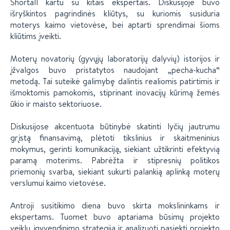
Shortall kartu su kitais ekspertais. Diskusijoje buvo
išryškintos pagrindinės kliūtys, su kuriomis susiduria
moterys kaimo vietovėse, bei aptarti sprendimai šioms
kliūtims įveikti.
Moterų novatorių (gyvųjų laboratorijų dalyvių) istorijos ir
įžvalgos buvo pristatytos naudojant „pecha-kucha“
metodą. Tai suteikė galimybę dalintis realiomis patirtimis ir
išmoktomis pamokomis, stiprinant inovacijų kūrimą žemės
ūkio ir maisto sektoriuose.
Diskusijose akcentuota būtinybė skatinti lyčių jautrumu
grįstą finansavimą, plėtoti tikslinius ir skaitmeninius
mokymus, gerinti komunikaciją, siekiant užtikrinti efektyvią
paramą moterims. Pabrėžta ir stipresnių politikos
priemonių svarba, siekiant sukurti palankią aplinką moterų
verslumui kaimo vietovėse.
Antroji susitikimo diena buvo skirta mokslininkams ir
ekspertams. Tuomet buvo aptariama būsimų projekto
veiklų įgyvendinimo strategija ir analizuoti pasiekti projekto