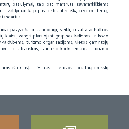
tūrų pasiūlymai, taip pat maršrutai savarankiškiems
 ir valdymui: kaip pasirinkti autentišką regiono temą,
 standartus.
iniai pavyzdžiai ir bandomųjų veiklų rezultatai Baltijos
kių klaidų vengti planuojant grupines keliones, ir kokie
avivaldybėms, turizmo organizacijoms, vietos gamintojų
paversti patraukliais, tvariais ir konkurencingais turizmo
inis išteklius]. – Vilnius : Lietuvos socialinių mokslų