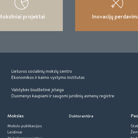
oksliniai projektai
Inovacijų perdavim
Lietuvos socialinių mokslų centro
Ekonomikos ir kaimo vystymo institutas
Valstybės biudžetinė įstaiga
Duomenys kaupiami ir saugomi juridinių asmenų registre
Mokslas
Pas
Doktorantūra
Mokslo publikacijos
Stat
Leidiniai
Žem