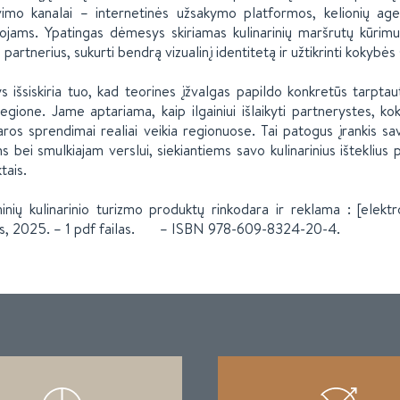
imo kanalai – internetinės užsakymo platformos, kelionių agen
tojams. Ypatingas dėmesys skiriamas kulinarinių maršrutų kūrimui
 partnerius, sukurti bendrą vizualinį identitetą ir užtikrinti kokybės
ys išsiskiria tuo, kad teorines įžvalgas papildo konkretūs tarptaut
regione. Jame aptariama, kaip ilgainiui išlaikyti partnerystes, ko
aros sprendimai realiai veikia regionuose. Tai patogus įrankis s
ms bei smulkiajam verslui, siekiantiems savo kulinarinius išteklius 
tais.
inių kulinarinio turizmo produktų rinkodara ir reklama : [elektron
s, 2025. – 1 pdf failas. – ISBN 978-609-8324-20-4.