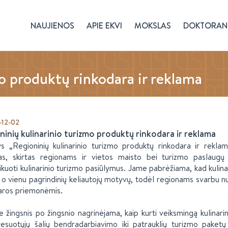
NAUJIENOS
APIE EKVI
MOKSLAS
DOKTORAN
o produktų rinkodara ir reklama
-12-02
ninių kulinarinio turizmo produktų rinkodara ir reklama
ys „Regioninių kulinarinio turizmo produktų rinkodara ir rekl
s, skirtas regionams ir vietos maisto bei turizmo paslaugų 
kuoti kulinarinio turizmo pasiūlymus. Jame pabrėžiama, kad kulin
, o vienu pagrindinių keliautojų motyvų, todėl regionams svarbu nuo
aros priemonėmis.
 žingsnis po žingsnio nagrinėjama, kaip kurti veiksmingą kulinarin
resuotųjų šalių bendradarbiavimo iki patrauklių turizmo paketų