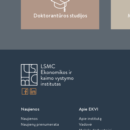
Doktorantūros studijos
M
Naujienos
Apie EKVI
Naujienos
Apie institutą
Naujienų prenumerata
Vadovė