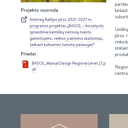
pardav
Projekto nuoroda
keliau
suburti
Interreg Baltijos jūros 2021–2027 m.
programos projektas „BASCIL – Inovatyvūs
Leidin
sprendimai kaimiškų vietovių maisto
jūros 
gamintojams: veiklos įvairinimo skatinimas,
rinkod
teikiant kulinarinio turizmo paslaugas“
tinkla
Priedai
produk
BASCIL_Manual Design Regional Level_LT.p
Region
df
centra