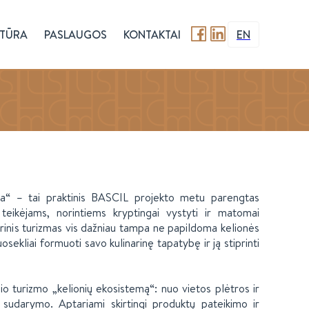
TŪRA
PASLAUGOS
KONTAKTAI
EN
ama“ – tai praktinis BASCIL projekto metu parengtas
teikėjams, norintiems kryptingai vystyti ir matomai
arinis turizmas vis dažniau tampa ne papildoma kelionės
sekliai formuoti savo kulinarinę tapatybę ir ją stiprinti
io turizmo „kelionių ekosistemą“: nuo vietos plėtros ir
 sudarymo. Aptariami skirtingi produktų pateikimo ir