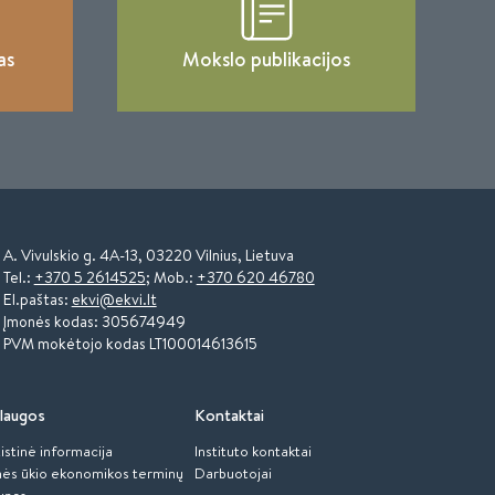
as
Mokslo publikacijos
A. Vivulskio g. 4A-13, 03220 Vilnius, Lietuva
Tel.:
+370 5 2614525
; Mob.:
+370 620 46780
El.paštas:
ekvi@ekvi.lt
Įmonės kodas: 305674949
PVM mokėtojo kodas LT100014613615
laugos
Kontaktai
istinė informacija
Instituto kontaktai
ės ūkio ekonomikos terminų
Darbuotojai