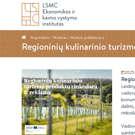
Pagrindinis
/ Mokslas /
Mokslo publikacijos
Regioninių kulinarinio turizm
2025
Regio
Leidin
vadova
komuni
dalimi
rinkod
Vadove
suinte