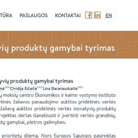
TŪRA
PASLAUGOS
KONTAKTAI
EN
yvių produktų gamybai tyrimas
tyvių produktų gamybai tyrimas
EKVI
EKVI
EKVI
enė
Ovidija
Eičaitė
Lina
Baranauskaitė
nių mokslų centro Ekonomikos ir kaimo vystymo instituto
tinės žaliavos panaudojimo aukštos pridėtinės vertės
 žaliavą aukštos pridėtinės vertės inovatyvių produktų
jektas skirtas išanalizuoti ir įvertinti vertės grandinių,
uktų gamybai, plėtros galimybes.
mo prioritetų dilemą. Nors Europos Sąjungos pasirinktas