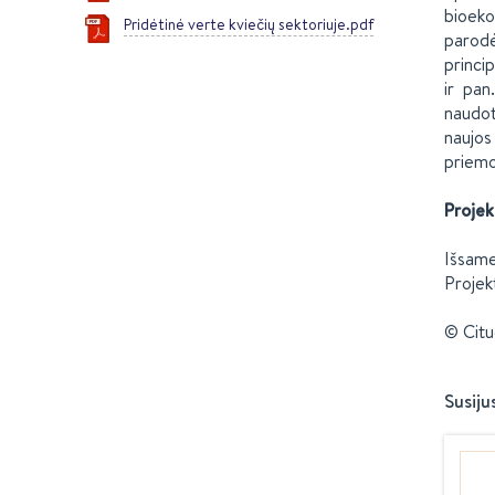
bioeko
Pridėtinė verte kviečių sektoriuje.pdf
parodė
princi
ir pan
naudot
naujos
priemo
Projek
Išsame
Projek
© Citu
Susiju