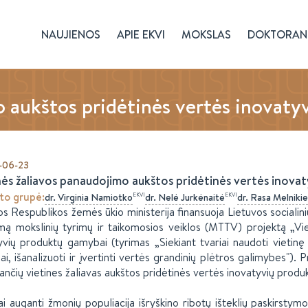
NAUJIENOS
APIE EKVI
MOKSLAS
DOKTORAN
o aukštos pridėtinės vertės inovat
-06-23
nės žaliavos panaudojimo aukštos pridėtinės vertės inova
to grupė
:
EKVI
EKVI
dr.
Virginia
Namiotko
dr.
Nelė
Jurkėnaitė
dr.
Rasa
Melniki
os Respublikos žemės ūkio ministerija finansuoja Lietuvos sociali
ą mokslinių tyrimų ir taikomosios veiklos (MTTV) projektą „Vie
yvių produktų gamybai (tyrimas „Siekiant tvariai naudoti vietinę
, išanalizuoti ir įvertinti vertės grandinių plėtros galimybes"). Pro
ančių vietines žaliavas aukštos pridėtinės vertės inovatyvių prod
ai auganti žmonių populiacija išryškino ribotų išteklių paskirsty