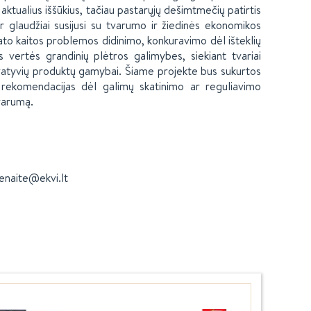
aktualius iššūkius, tačiau pastarųjų dešimtmečių patirtis
r glaudžiai susijusi su tvarumo ir žiedinės ekonomikos
imato kaitos problemos didinimo, konkuravimo dėl išteklių
os vertės grandinių plėtros galimybes, siekiant tvariai
novatyvių produktų gamybai. Šiame projekte bus sukurtos
 rekomendacijas dėl galimų skatinimo ar reguliavimo
tvarumą.
kenaite@ekvi.lt