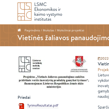
Pagrindinis
/ Mokslas /
Moksliniai projektai
Vietinės žaliavos panaudojim
2022
Vieti
Projek
Lietuv
vykdom
inovat
gamybai
naudoj
Priedai
TyrimoRezultatai.pdf
Sparči