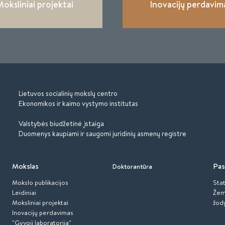
oksliniai projektai
Inovacijų perdavim
Lietuvos socialinių mokslų centro
Ekonomikos ir kaimo vystymo institutas
Valstybės biudžetinė įstaiga
Duomenys kaupiami ir saugomi juridinių asmenų registre
Mokslas
Pas
Doktorantūra
Mokslo publikacijos
Stat
Leidiniai
Žem
Moksliniai projektai
žod
Inovacijų perdavimas
"Gyvoji laboratorija"