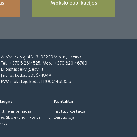
as
Mokslo publikacijos
A. Vivulskio g. 4A-13, 03220 Vilnius, Lietuva
Tel.:
+370 5 2614525
; Mob.:
+370 620 46780
El.paštas:
ekvi@ekvi.lt
Įmonės kodas: 305674949
PVM mokėtojo kodas LT100014613615
laugos
Kontaktai
istinė informacija
Instituto kontaktai
ės ūkio ekonomikos terminų
Darbuotojai
ynas