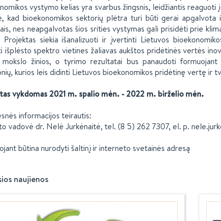
nomikos vystymo kelias yra svarbus žingsnis, leidžiantis reaguoti į 
, kad bioekonomikos sektorių plėtra turi būti gerai apgalvota i
pais, nes neapgalvotas šios srities vystymas gali prisidėti prie kl
. Projektas siekia išanalizuoti ir įvertinti Lietuvos bioekonomik
i išplėsto spektro vietines žaliavas aukštos pridėtinės vertės i
 mokslo žinios, o tyrimo rezultatai bus panaudoti formuojant
nių, kurios leis didinti Lietuvos bioekonomikos pridėtinę vertę ir 
tas vykdomas 2021 m. spalio mėn. - 2022 m. birželio mėn.
snės informacijos teirautis:
to vadovė dr. Nelė Jurkėnaitė, tel. (8 5) 262 7307, el. p. nele.jur
ojant būtina nurodyti šaltinį ir interneto svetainės adresą
sios naujienos