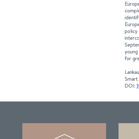
Europe
comple
identi
Europe
policy
interc
Septem
young 
for gr
Lankau
Smart 
DOI:
1