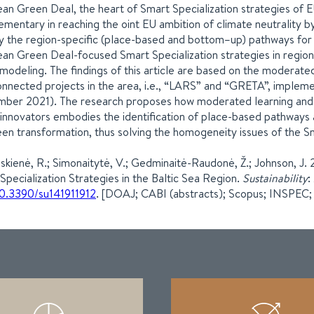
an Green Deal, the heart of Smart Specialization strategies of E
mentary in reaching the oint EU ambition of climate neutrality b
fy the region-specific (place-based and bottom–up) pathways for
an Green Deal-focused Smart Specialization strategies in region
 modeling. The findings of this article are based on the modera
onnected projects in the area, i.e., “LARS” and “GRETA”, implem
ber 2021). The research proposes how moderated learning and
innovators embodies the identification of place-based pathways
een transformation, thus solving the homogeneity issues of the Sm
skienė, R.; Simonaitytė, V.; Gedminaitė-Raudonė, Ž.; Johnson, J
Specialization Strategies in the Baltic Sea Region.
Sustainability
:
0.3390/su141911912
. [DOAJ; CABI (abstracts); Scopus; INSPEC; 