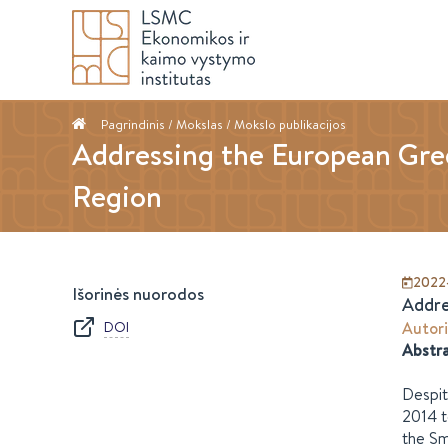
Pagrindinis
/ Mokslas /
Mokslo publikacijos
Addressing the European Gree
Region
2022
Išorinės nuorodos
Addre
DOI
Autori
Abstr
Despit
2014 t
the Sm