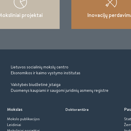
oksliniai projektai
Inovacijų perdavim
Lietuvos socialinių mokslų centro
Ekonomikos ir kaimo vystymo institutas
Valstybės biudžetinė įstaiga
Duomenys kaupiami ir saugomi juridinių asmenų registre
Mokslas
Pas
Doktorantūra
Mokslo publikacijos
Stat
Leidiniai
Žem
Moksliniai projektai
žod