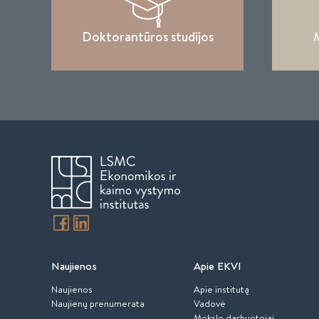
Doktorantūros studijos
M
Naujienos
Apie EKVI
Naujienos
Apie institutą
Naujienų prenumerata
Vadovė
Mokslo darbuotojai