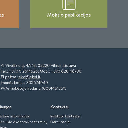
as
Mokslo publikacijos
A. Vivulskio g. 4A-13, 03220 Vilnius, Lietuva
Tel.:
+370 5 2614525
; Mob.:
+370 620 46780
El.paštas:
ekvi@ekvi.lt
Įmonės kodas: 305674949
PVM mokėtojo kodas LT100014613615
laugos
Kontaktai
istinė informacija
Instituto kontaktai
ės ūkio ekonomikos terminų
Darbuotojai
ynas