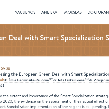
NAUJIENOS
APIE EKVI
MOKSLAS
DOKTORAN
n Deal with Smart Specialization St
-09-28
ssing the European Green Deal with Smart Specialization
ai
:
EKVI
EKVI
dr.
Živilė
Gedminaitė-Raudonė
dr.
Rita
Lankauskienė
dr.
Vitalija
Si
act
e the extent and importance of the Smart Specialization strategi
o 2020, the evidence on the assessment of their actual effect o
art Specialization implementation of the regions is still pending.