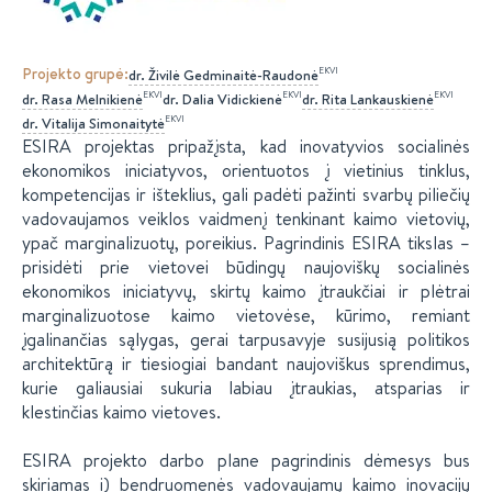
Projekto grupė
:
EKVI
dr.
Živilė
Gedminaitė-Raudonė
EKVI
EKVI
EKVI
dr.
Rasa
Melnikienė
dr.
Dalia
Vidickienė
dr.
Rita
Lankauskienė
EKVI
dr.
Vitalija
Simonaitytė
ESIRA projektas pripažįsta, kad inovatyvios socialinės
ekonomikos iniciatyvos, orientuotos į vietinius tinklus,
kompetencijas ir išteklius, gali padėti pažinti svarbų piliečių
vadovaujamos veiklos vaidmenį tenkinant kaimo vietovių,
ypač marginalizuotų, poreikius. Pagrindinis ESIRA tikslas –
prisidėti prie vietovei būdingų naujoviškų socialinės
ekonomikos iniciatyvų, skirtų kaimo įtraukčiai ir plėtrai
marginalizuotose kaimo vietovėse, kūrimo, remiant
įgalinančias sąlygas, gerai tarpusavyje susijusią politikos
architektūrą ir tiesiogiai bandant naujoviškus sprendimus,
kurie galiausiai sukuria labiau įtraukias, atsparias ir
klestinčias kaimo vietoves.
ESIRA projekto darbo plane pagrindinis dėmesys bus
skiriamas i) bendruomenės vadovaujamų kaimo inovacijų