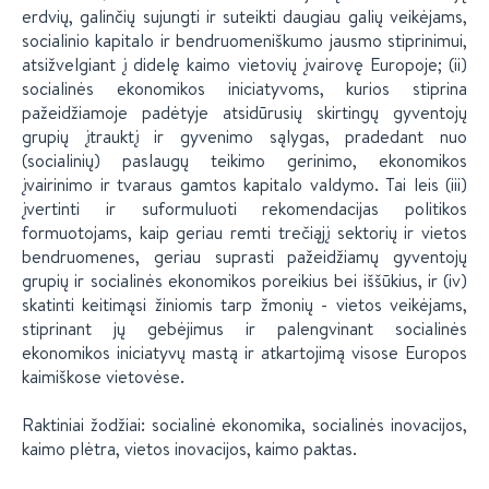
erdvių, galinčių sujungti ir suteikti daugiau galių veikėjams,
socialinio kapitalo ir bendruomeniškumo jausmo stiprinimui,
atsižvelgiant į didelę kaimo vietovių įvairovę Europoje; (ii)
socialinės ekonomikos iniciatyvoms, kurios stiprina
pažeidžiamoje padėtyje atsidūrusių skirtingų gyventojų
grupių įtrauktį ir gyvenimo sąlygas, pradedant nuo
(socialinių) paslaugų teikimo gerinimo, ekonomikos
įvairinimo ir tvaraus gamtos kapitalo valdymo. Tai leis (iii)
įvertinti ir suformuluoti rekomendacijas politikos
formuotojams, kaip geriau remti trečiąjį sektorių ir vietos
bendruomenes, geriau suprasti pažeidžiamų gyventojų
grupių ir socialinės ekonomikos poreikius bei iššūkius, ir (iv)
skatinti keitimąsi žiniomis tarp žmonių - vietos veikėjams,
stiprinant jų gebėjimus ir palengvinant socialinės
ekonomikos iniciatyvų mastą ir atkartojimą visose Europos
kaimiškose vietovėse.
Raktiniai žodžiai: socialinė ekonomika, socialinės inovacijos,
kaimo plėtra, vietos inovacijos, kaimo paktas.