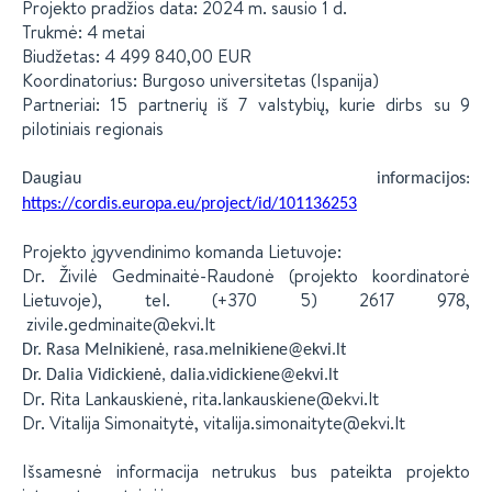
Projekto pradžios data: 2024 m. sausio 1 d.
Trukmė: 4 metai
Biudžetas: 4 499 840,00 EUR
Koordinatorius: Burgoso universitetas (Ispanija)
Partneriai: 15 partnerių iš 7 valstybių, kurie dirbs su 9
pilotiniais regionais
Daugiau informacijos:
https://cordis.europa.eu/project/id/101136253
Projekto įgyvendinimo komanda Lietuvoje:
Dr. Živilė Gedminaitė-Raudonė (projekto koordinatorė
Lietuvoje), tel. (+370 5) 2617 978,
zivile.gedminaite@ekvi.lt
Dr. Rasa Melnikienė, rasa.melnikiene@ekvi.lt
Dr. Dalia Vidickienė, dalia.vidickiene@ekvi.lt
Dr. Rita Lankauskienė, rita.lankauskiene@ekvi.lt
Dr. Vitalija Simonaitytė, vitalija.simonaityte@ekvi.lt
Išsamesnė informacija netrukus bus pateikta projekto