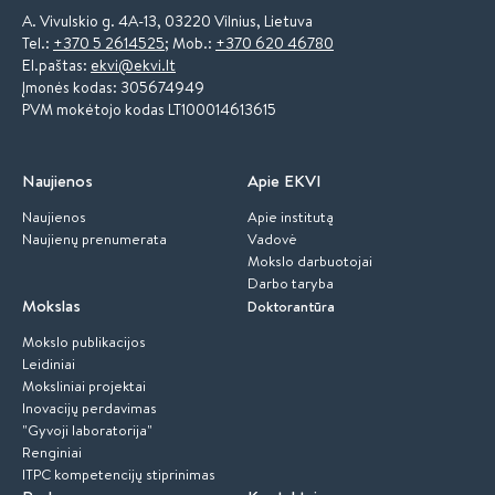
A. Vivulskio g. 4A-13, 03220 Vilnius, Lietuva
Tel.:
+370 5 2614525
; Mob.:
+370 620 46780
El.paštas:
ekvi@ekvi.lt
Įmonės kodas: 305674949
PVM mokėtojo kodas LT100014613615
Naujienos
Apie EKVI
Naujienos
Apie institutą
Naujienų prenumerata
Vadovė
Mokslo darbuotojai
Darbo taryba
Mokslas
Doktorantūra
Mokslo publikacijos
Leidiniai
Moksliniai projektai
Inovacijų perdavimas
"Gyvoji laboratorija"
Renginiai
ITPC kompetencijų stiprinimas