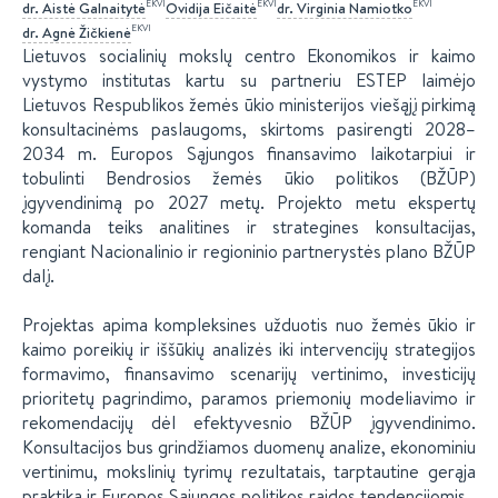
EKVI
EKVI
EKVI
dr.
Aistė
Galnaitytė
Ovidija
Eičaitė
dr.
Virginia
Namiotko
EKVI
dr.
Agnė
Žičkienė
Lietuvos socialinių mokslų centro Ekonomikos ir kaimo
vystymo institutas kartu su partneriu ESTEP laimėjo
Lietuvos Respublikos žemės ūkio ministerijos viešąjį pirkimą
konsultacinėms paslaugoms, skirtoms pasirengti 2028–
2034 m. Europos Sąjungos finansavimo laikotarpiui ir
tobulinti Bendrosios žemės ūkio politikos (BŽŪP)
įgyvendinimą po 2027 metų. Projekto metu ekspertų
komanda teiks analitines ir strategines konsultacijas,
rengiant Nacionalinio ir regioninio partnerystės plano BŽŪP
dalį.
Projektas apima kompleksines užduotis nuo žemės ūkio ir
kaimo poreikių ir iššūkių analizės iki intervencijų strategijos
formavimo, finansavimo scenarijų vertinimo, investicijų
prioritetų pagrindimo, paramos priemonių modeliavimo ir
rekomendacijų dėl efektyvesnio BŽŪP įgyvendinimo.
Konsultacijos bus grindžiamos duomenų analize, ekonominiu
vertinimu, mokslinių tyrimų rezultatais, tarptautine gerąja
praktika ir Europos Sąjungos politikos raidos tendencijomis.