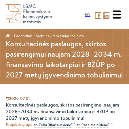
EN
Pagrindinis
/ Mokslas /
Moksliniai projektai
Konsultacinės paslaugos, skirtos
pasirengimui naujam 2028–2034 m.
finansavimo laikotarpiui ir BŽŪP po
2027 metų įgyvendinimo tobulinimui
2026-07-01
Konsultacinės paslaugos, skirtos pasirengimui naujam
2028–2034 m. finansavimo laikotarpiui ir BŽŪP po
2027 metų įgyvendinimo tobulinimui
Projekto grupė
:
EKVI
EKVI
dr.
Erika
Ribašauskienė
dr.
Rasa
Melnikienė