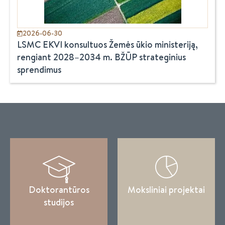
2026-06-30
LSMC EKVI konsultuos Žemės ūkio ministeriją,
rengiant 2028–2034 m. BŽŪP strateginius
sprendimus
Doktorantūros
Moksliniai projektai
studijos