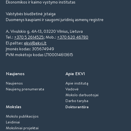
Ekonomikos ir kaimo vystymo institutas
Valstybės biudžetinė įstaiga
Duomenys kaupiami ir saugomi juridinių asmenų registre
A. Vivulskio g. 4A-13, 03220 Vilnius, Lietuva
Tel.:
+370 5 2614525
; Mob.:
+370 620 46780
El.paštas:
ekvi@ekvi.lt
Įmonės kodas: 305674949
PVM mokėtojo kodas LT100014613615
Naujienos
Apie EKVI
Naujienos
Apie institutą
Naujienų prenumerata
Vadovė
Mokslo darbuotojai
Darbo taryba
Mokslas
Doktorantūra
Mokslo publikacijos
Leidiniai
Moksliniai projektai