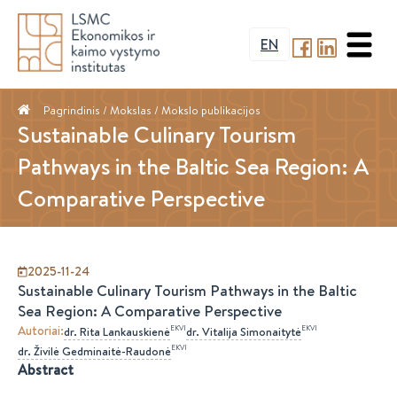
EN
Pagrindinis
/ Mokslas /
Mokslo publikacijos
Sustainable Culinary Tourism
Pathways in the Baltic Sea Region: A
Comparative Perspective
2025-11-24
Sustainable Culinary Tourism Pathways in the Baltic
Sea Region: A Comparative Perspective
Autoriai
:
EKVI
EKVI
dr.
Rita
Lankauskienė
dr.
Vitalija
Simonaitytė
EKVI
dr.
Živilė
Gedminaitė-Raudonė
Abstract