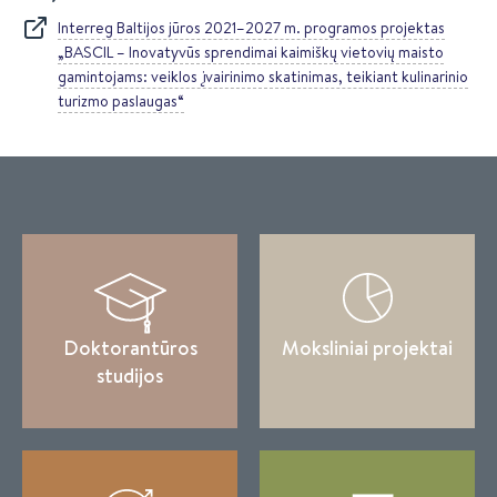
Interreg Baltijos jūros 2021–2027 m. programos projektas
„BASCIL – Inovatyvūs sprendimai kaimiškų vietovių maisto
gamintojams: veiklos įvairinimo skatinimas, teikiant kulinarinio
turizmo paslaugas“
Doktorantūros
Moksliniai projektai
studijos