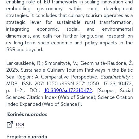
enabling role of EU frameworks in scaling innovation and
embedding gastronomy within rural development
strategies. It concludes that culinary tourism operates as a
strategic lever for sustainable rural transformation,
integrating economic, social, and environmental
dimensions, and calls for further longitudinal research on
its long-term socio-economic and policy impacts in the
BSR and beyond.
Lankauskienė, R.; Simonaitytė, V.; Gedminaitė-Raudonė, Ž.
2025. Sustainable Culinary Tourism Pathways in the Baltic
Sea Region: A Comparative Perspective.
Sustainability
:
MDPI. ISSN 2071-1050. eISSN 2071-1050. 17, 23, 10472,
p. 1–21. DOI:
10.3390/su172310472
. [Scopus; Social
Sciences Citation Index (Web of Science); Science Citation
Index Expanded (Web of Science)].
Išorinės nuorodos
DOI
Projekto nuoroda