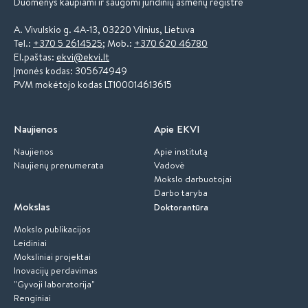
Duomenys kaupiami ir saugomi juridinių asmenų registre
A. Vivulskio g. 4A-13, 03220 Vilnius, Lietuva
Tel.:
+370 5 2614525
; Mob.:
+370 620 46780
El.paštas:
ekvi@ekvi.lt
Įmonės kodas: 305674949
PVM mokėtojo kodas LT100014613615
Naujienos
Apie EKVI
Naujienos
Apie institutą
Naujienų prenumerata
Vadovė
Mokslo darbuotojai
Darbo taryba
Mokslas
Doktorantūra
Mokslo publikacijos
Leidiniai
Moksliniai projektai
Inovacijų perdavimas
"Gyvoji laboratorija"
Renginiai